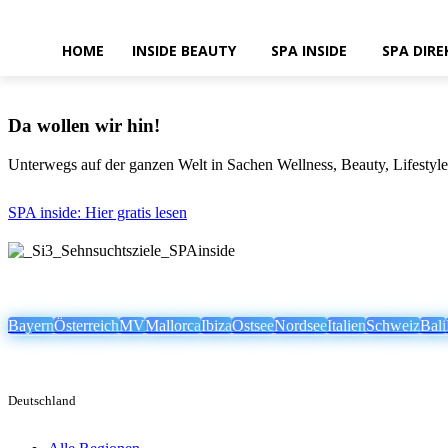
HOME
INSIDE BEAUTY
SPA INSIDE
SPA DIRE
Da wollen wir hin!
Unterwegs auf der ganzen Welt in Sachen Wellness, Beauty, Lifestyle
SPA inside: Hier gratis lesen
Bayern
Österreich
MV
Mallorca
Ibiza
Ostsee
Nordsee
Italien
Schweiz
Bali
Deutschland