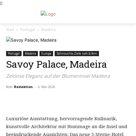
Start
Portugal
Madeira
Portugal
Madeira
Europa
Sehnsuchts-Ziele nah & fern
Savoy Palace, Madeira
Zeitlose Eleganz auf der Blumeninsel Madeira
Von
Redaktion
-
6. Mai 2020
Luxuriöse Ausstattung, hervorragende Kulinarik,
kunstvolle Architektur mit Hommage an die Insel und
beeindruckende Aussichten: Das neue 5-Sterne-Hotel