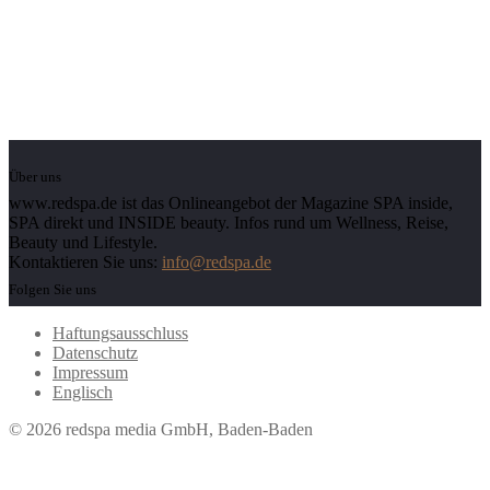
Über uns
www.redspa.de ist das Onlineangebot der Magazine SPA inside,
SPA direkt und INSIDE beauty. Infos rund um Wellness, Reise,
Beauty und Lifestyle.
Kontaktieren Sie uns:
info@redspa.de
Folgen Sie uns
Haftungsausschluss
Datenschutz
Impressum
Englisch
© 2026 redspa media GmbH, Baden-Baden