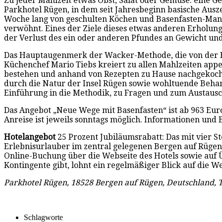
Zu jeder Mahlzeit etwas Obst, Salat oder Gemüse: eine 
Parkhotel Rügen, in dem seit Jahresbeginn basische Ausz
Woche lang von geschulten Köchen und Basenfasten-Mana
verwöhnt. Eines der Ziele dieses etwas anderen Erholung
der Verlust des ein oder anderen Pfundes an Gewicht und
Das Hauptaugenmerk der Wacker-Methode, die von der Be
Küchenchef Mario Tiebs kreiert zu allen Mahlzeiten appe
bestehen und anhand von Rezepten zu Hause nachgekoch
durch die Natur der Insel Rügen sowie wohltuende Beh
Einführung in die Methodik, zu Fragen und zum Austausc
Das Angebot „Neue Wege mit Basenfasten“ ist ab 963 Eur
Anreise ist jeweils sonntags möglich. Informationen un
Hotelangebot
25 Prozent Jubiläumsrabatt: Das mit vier 
Erlebnisurlauber im zentral gelegenen Bergen auf Rügen
Online-Buchung über die Webseite des Hotels sowie au
Kontingente gibt, lohnt ein regelmäßiger Blick auf die We
Parkhotel Rügen, 18528 Bergen auf Rügen, Deutschland, T
Schlagworte