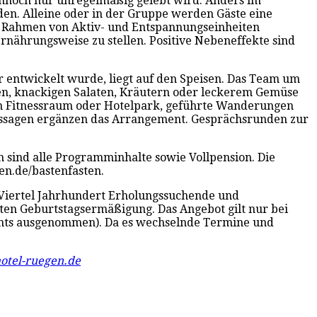
dennoch nur unregelmäßig gelebt wird. Anders im
den. Alleine oder in der Gruppe werden Gäste eine
m Rahmen von Aktiv- und Entspannungseinheiten
Ernährungsweise zu stellen. Positive Nebeneffekte sind
entwickelt wurde, liegt auf den Speisen. Das Team um
hten, knackigen Salaten, Kräutern oder leckerem Gemüse
n Fitnessraum oder Hotelpark, geführte Wanderungen
assagen ergänzen das Arrangement. Gesprächsrunden zur
 sind alle Programminhalte sowie Vollpension. Die
en.de/bastenfasten.
m Viertel Jahrhundert Erholungssuchende und
ten Geburtstagsermäßigung. Das Angebot gilt nur bei
ents ausgenommen). Da es wechselnde Termine und
tel-ruegen.de