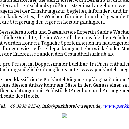
Gesundheitsformel, die den meisten wohl bekannt ist und 
eiten auf Deutschlands größter Ostseeinsel angeboten wer
gern bei der Ernährungskur begleitet, informiert und i
surlaubes ist es, die Weichen für eine dauerhaft gesunde 
 die Steigerung der eigenen Leistungsfähigkeit.
stsellerautorin und Basenfasten-Expertin Sabine Wacker 
titliche Gerichte, die im Wesentlichen aus frischen Früc
t werden können. Tägliche Sporteinheiten im hauseigene
andlungen wie Heilkreidepackungen, Leberwickel oder M
h der Erlebnisse runden den Gesundheitsurlaub ab.
o pro Person im Doppelzimmer buchbar. Im Preis enthalten
d Buchungsmöglichkeiten gibt es unter www.parkhotel-rueg
Sternen klassifizierte Parkhotel Rügen empfängt seit eine
. Aus diesem Anlass kommen Gäste in den Genuss einer sat
f Übernachtungen mit Frühstück (Angebote und Arrangem
bseite des Hotels.
el. +49 3838 815-0, info@parkhotel-ruegen.de,
www.parkho