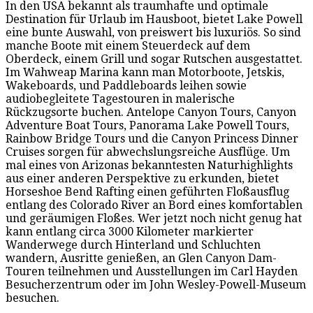
In den USA bekannt als traumhafte und optimale
Destination für Urlaub im Hausboot, bietet Lake Powell
eine bunte Auswahl, von preiswert bis luxuriös. So sind
manche Boote mit einem Steuerdeck auf dem
Oberdeck, einem Grill und sogar Rutschen ausgestattet.
Im Wahweap Marina kann man Motorboote, Jetskis,
Wakeboards, und Paddleboards leihen sowie
audiobegleitete Tagestouren in malerische
Rückzugsorte buchen. Antelope Canyon Tours, Canyon
Adventure Boat Tours, Panorama Lake Powell Tours,
Rainbow Bridge Tours und die Canyon Princess Dinner
Cruises sorgen für abwechslungsreiche Ausflüge. Um
mal eines von Arizonas bekanntesten Naturhighlights
aus einer anderen Perspektive zu erkunden, bietet
Horseshoe Bend Rafting einen geführten Floßausflug
entlang des Colorado River an Bord eines komfortablen
und geräumigen Floßes. Wer jetzt noch nicht genug hat
kann entlang circa 3000 Kilometer markierter
Wanderwege durch Hinterland und Schluchten
wandern, Ausritte genießen, an Glen Canyon Dam-
Touren teilnehmen und Ausstellungen im Carl Hayden
Besucherzentrum oder im John Wesley-Powell-Museum
besuchen.