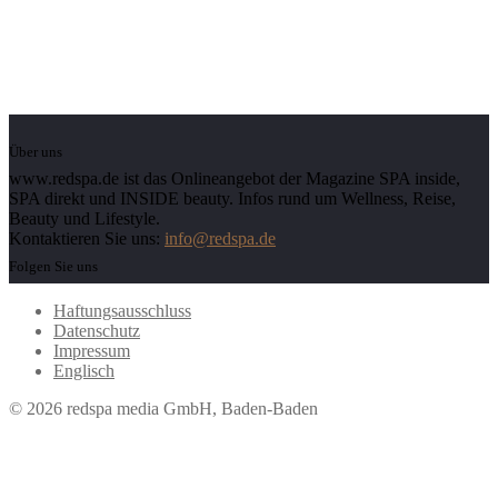
Über uns
www.redspa.de ist das Onlineangebot der Magazine SPA inside,
SPA direkt und INSIDE beauty. Infos rund um Wellness, Reise,
Beauty und Lifestyle.
Kontaktieren Sie uns:
info@redspa.de
Folgen Sie uns
Haftungsausschluss
Datenschutz
Impressum
Englisch
© 2026 redspa media GmbH, Baden-Baden