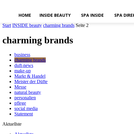
HOME
INSIDE BEAUTY
SPA INSIDE
SPA DIRE
Start
INSIDE beauty
charming brands
Seite 2
charming brands
business
charming brands
duft-news
make-up
Markt & Handel
Meister der Düfte
Messe
natural beauty
personalien
pflege
social media
Statement
Aktuellste