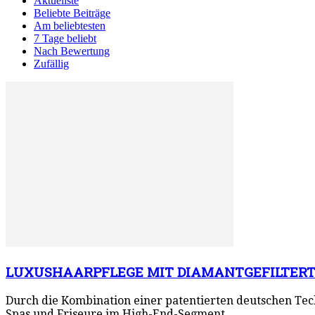
Aktuellste
Beliebte Beiträge
Am beliebtesten
7 Tage beliebt
Nach Bewertung
Zufällig
LUXUSHAARPFLEGE MIT DIAMANTGEFILTER
Durch die Kombination einer patentierten deutschen Tech
Spas und Friseure im High-End-Segment...