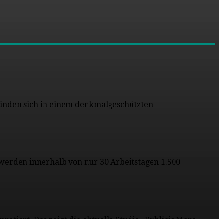
 finden sich in einem denkmalgeschützten
o werden innerhalb von nur 30 Arbeitstagen 1.500