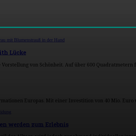
ith Lücke
re Vorstellung von Schönheit. Auf über 600 Quadratmetern
ormationen Europas. Mit einer Investition von 40 Mio. Eur
nen werden zum Erlebnis