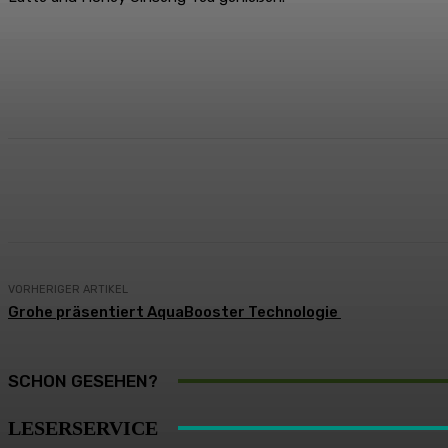
Teilen
Facebook
X
Pinterest
VORHERIGER ARTIKEL
Grohe präsentiert AquaBooster Technologie
SCHON GESEHEN?
LESERSERVICE