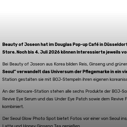
Beauty of Joseon hat im Douglas Pop-up Café in Düsseldorf
Store. Noch bis 4. Juli 2026 können Interessierte jeweils
Bei Beauty of Joseon aus Korea bilden Reis, Ginseng und grüner
Seoul“ verwandelt das Universum der Pflegemarke in ein vie
Station gestalten sie mit BOJ-Stempeln ihren eigenen koreanis
An der Skincare-Station stehen alle sechs Produkte der BOJ-So
Revive Eye Serum und das Under Eye Patch sowie dem Revive Fir
kombiniert.
Der Seoul Glow Photo Spot bietet Fotos vor einer von Seoul ins
Latte und Honey Ginseng Tea genießen.