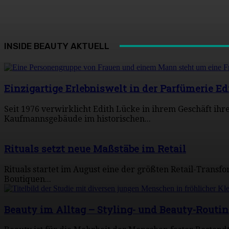
INSIDE BEAUTY AKTUELL
Einzigartige Erlebniswelt in der Parfümerie Ed
Seit 1976 verwirklicht Edith Lücke in ihrem Geschäft ih
Kaufmannsgebäude im historischen...
Rituals setzt neue Maßstäbe im Retail
Rituals startet im August eine der größten Retail-Transf
Boutiquen...
Beauty im Alltag – Styling- und Beauty-Routi