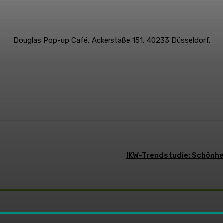
Douglas Pop-up Café, Ackerstaße 151, 40233 Düsseldorf.
WhatsApp
IKW-Trendstudie: Schönhei