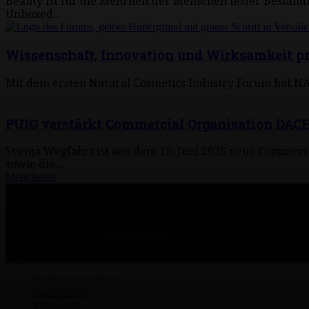
Beauty ist für die Mehrheit der Menschen fester Bestandte
Unboxed...
Wissenschaft, Innovation und Wirksamkeit pr
Mit dem ersten Natural Cosmetics Industry Forum hat NAT
PUIG verstärkt Commercial Organisation DACH
Svenja Wegfahrt ist seit dem 15. Juni 2026 neue Commerc
sowie die...
Mehr laden
Über uns
www.redspa.de ist das Onlineangebot der Magazine SPA inside, SPA d
Kontaktieren Sie uns:
info@redspa.de
Folgen Sie uns
Haftungsausschluss
Datenschutz
Impressum