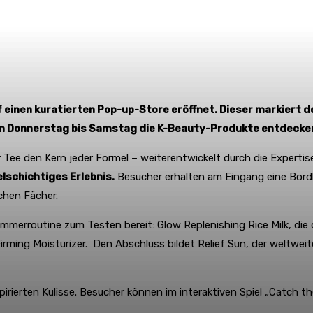
 einen kuratierten Pop-up-Store eröffnet. Dieser markiert d
 von Donnerstag bis Samstag die K-Beauty-Produkte entdecke
 Tee den Kern jeder Formel – weiterentwickelt durch die Expertis
lschichtiges Erlebnis.
Besucher erhalten am Eingang eine Bordka
chen Fächer.
mmerroutine zum Testen bereit: Glow Replenishing Rice Milk, die 
ming Moisturizer. Den Abschluss bildet Relief Sun, der weltweit
pirierten Kulisse. Besucher können im interaktiven Spiel „Catch 