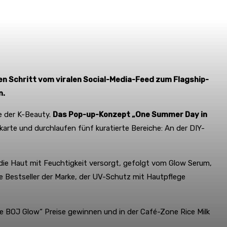
en Schritt vom viralen Social-Media-Feed zum Flagship-
n.
e der K-Beauty.
Das Pop-up-Konzept „One Summer Day in
rte und durchlaufen fünf kuratierte Bereiche: An der DIY-
die Haut mit Feuchtigkeit versorgt, gefolgt vom Glow Serum,
e Bestseller der Marke, der UV-Schutz mit Hautpflege
the BOJ Glow“ Preise gewinnen und in der Café-Zone Rice Milk