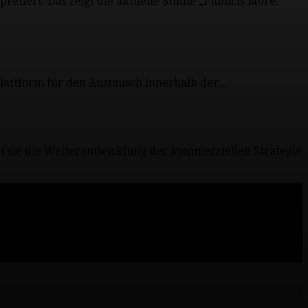
etiert. Das zeigt die aktuelle Studie „Publicis More:
attform für den Austausch innerhalb der...
et sie die Weiterentwicklung der kommerziellen Strategie
Lifestyle.