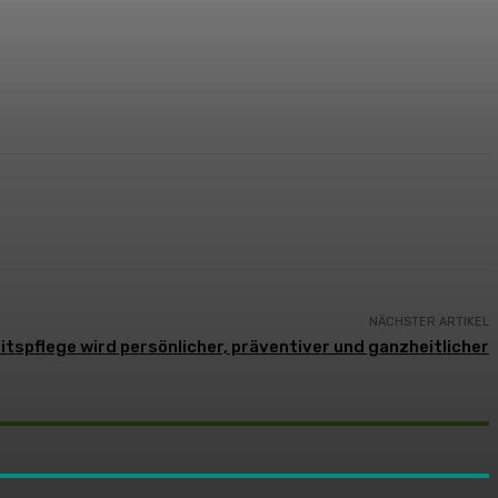
NÄCHSTER ARTIKEL
tspflege wird persönlicher, präventiver und ganzheitlicher