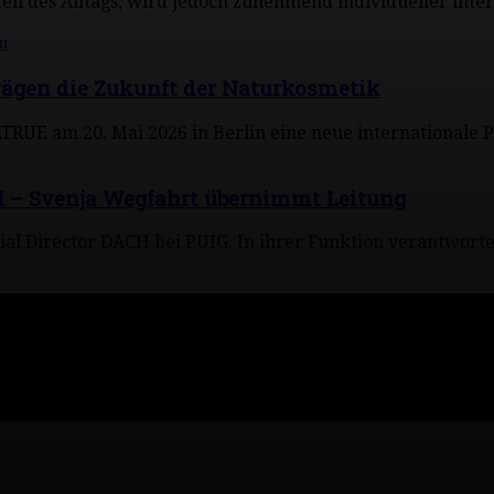
il des Alltags, wird jedoch zunehmend individueller interpr
ägen die Zukunft der Naturkosmetik
RUE am 20. Mai 2026 in Berlin eine neue internationale Pl
 – Svenja Wegfahrt übernimmt Leitung
ial Director DACH bei PUIG. In ihrer Funktion verantwort
irekt und INSIDE beauty. Infos rund um Wellness, Reise, Beauty und 