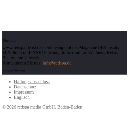
Über uns
www.redspa.de ist das Onlineangebot der Magazine SPA inside,
SPA direkt und INSIDE beauty. Infos rund um Wellness, Reise,
Beauty und Lifestyle.
Kontaktieren Sie uns:
info@redspa.de
Folgen Sie uns
Haftungsausschluss
Datenschutz
Impressum
Englisch
© 2026 redspa media GmbH, Baden-Baden