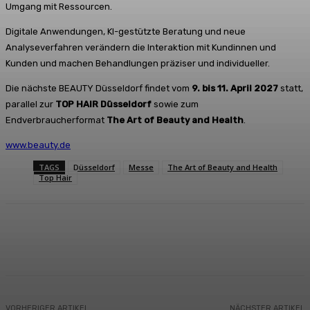
Umgang mit Ressourcen.
Digitale Anwendungen, KI-gestützte Beratung und neue
Analyseverfahren verändern die Interaktion mit Kundinnen und
Kunden und machen Behandlungen präziser und individueller.
Die nächste BEAUTY Düsseldorf findet vom
9. bis 11. April 2027
statt,
parallel zur
TOP HAIR Düsseldorf
sowie zum
Endverbraucherformat
The Art of Beauty and Health
.
www.beauty.de
TAGS
Düsseldorf
Messe
The Art of Beauty and Health
Top Hair
Facebook
X
Pinterest
WhatsApp
VORHERIGER ARTIKEL
NÄCHSTER ARTIKEL