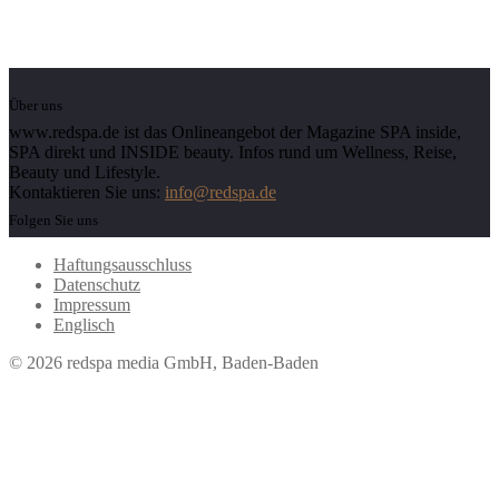
Über uns
www.redspa.de ist das Onlineangebot der Magazine SPA inside,
SPA direkt und INSIDE beauty. Infos rund um Wellness, Reise,
Beauty und Lifestyle.
Kontaktieren Sie uns:
info@redspa.de
Folgen Sie uns
Haftungsausschluss
Datenschutz
Impressum
Englisch
© 2026 redspa media GmbH, Baden-Baden