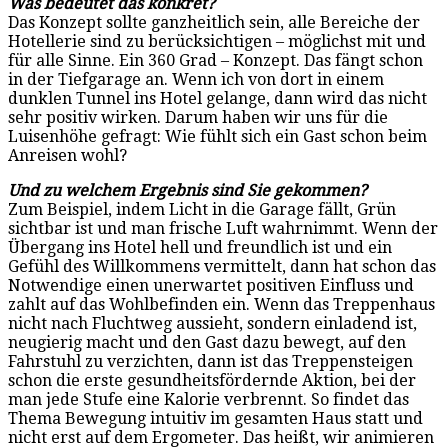
Was bedeutet das konkret?
Das Konzept sollte ganzheitlich sein, alle Bereiche der
Hotellerie sind zu berücksichtigen – möglichst mit und
für alle Sinne. Ein 360 Grad – Konzept. Das fängt schon
in der Tiefgarage an. Wenn ich von dort in einem
dunklen Tunnel ins Hotel gelange, dann wird das nicht
sehr positiv wirken. Darum haben wir uns für die
Luisenhöhe gefragt: Wie fühlt sich ein Gast schon beim
Anreisen wohl?
Und zu welchem Ergebnis sind Sie gekommen?
Zum Beispiel, indem Licht in die Garage fällt, Grün
sichtbar ist und man frische Luft wahrnimmt. Wenn der
Übergang ins Hotel hell und freundlich ist und ein
Gefühl des Willkommens vermittelt, dann hat schon das
Notwendige einen unerwartet positiven Einfluss und
zahlt auf das Wohlbefinden ein. Wenn das Treppenhaus
nicht nach Fluchtweg aussieht, sondern einladend ist,
neugierig macht und den Gast dazu bewegt, auf den
Fahrstuhl zu verzichten, dann ist das Treppensteigen
schon die erste gesundheitsfördernde Aktion, bei der
man jede Stufe eine Kalorie verbrennt. So findet das
Thema Bewegung intuitiv im gesamten Haus statt und
nicht erst auf dem Ergometer. Das heißt, wir animieren