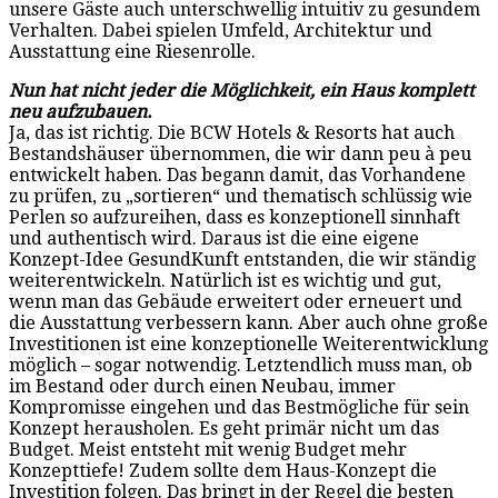
unsere Gäste auch unterschwellig intuitiv zu gesundem
Verhalten. Dabei spielen Umfeld, Architektur und
Ausstattung eine Riesenrolle.
Nun hat nicht jeder die Möglichkeit, ein Haus komplett
neu aufzubauen.
Ja, das ist richtig. Die BCW Hotels & Resorts hat auch
Bestandshäuser übernommen, die wir dann peu à peu
entwickelt haben. Das begann damit, das Vorhandene
zu prüfen, zu „sortieren“ und thematisch schlüssig wie
Perlen so aufzureihen, dass es konzeptionell sinnhaft
und authentisch wird. Daraus ist die eine eigene
Konzept-Idee GesundKunft entstanden, die wir ständig
weiterentwickeln. Natürlich ist es wichtig und gut,
wenn man das Gebäude erweitert oder erneuert und
die Ausstattung verbessern kann. Aber auch ohne große
Investitionen ist eine konzeptionelle Weiterentwicklung
möglich – sogar notwendig. Letztendlich muss man, ob
im Bestand oder durch einen Neubau, immer
Kompromisse eingehen und das Bestmögliche für sein
Konzept herausholen. Es geht primär nicht um das
Budget. Meist entsteht mit wenig Budget mehr
Konzepttiefe! Zudem sollte dem Haus-Konzept die
Investition folgen. Das bringt in der Regel die besten