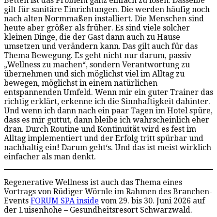
Betten ist das Problem ganz einfach zu lösen. Dasselbe
gilt für sanitäre Einrichtungen. Die werden häufig noch
nach alten Normmaßen installiert. Die Menschen sind
heute aber größer als früher. Es sind viele solcher
kleinen Dinge, die der Gast dann auch zu Hause
umsetzen und verändern kann. Das gilt auch für das
Thema Bewegung. Es geht nicht nur darum, passiv
„Wellness zu machen“, sondern Verantwortung zu
übernehmen und sich möglichst viel im Alltag zu
bewegen, möglichst in einem natürlichen
entspannenden Umfeld. Wenn mir ein guter Trainer das
richtig erklärt, erkenne ich die Sinnhaftigkeit dahinter.
Und wenn ich dann nach ein paar Tagen im Hotel spüre,
dass es mir guttut, dann bleibe ich wahrscheinlich eher
dran. Durch Routine und Kontinuität wird es fest im
Alltag implementiert und der Erfolg tritt spürbar und
nachhaltig ein! Darum geht‘s. Und das ist meist wirklich
einfacher als man denkt.
Regenerative Wellness ist auch das Thema eines
Vortrags von Rüdiger Wörnle im Rahmen des Branchen-
Events
FORUM SPA inside
vom 29. bis 30. Juni 2026 auf
der Luisenhohe – Gesundheitsresort Schwarzwald.