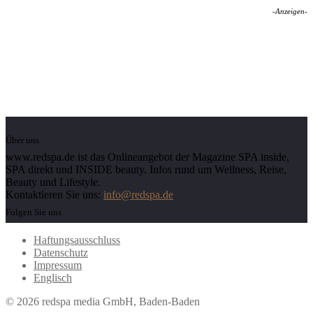
-Anzeigen-
Über uns
www.redspa.de ist das Onlineangebot der Magazine SPA inside,
SPA direkt und INSIDE beauty. Infos rund um Wellness, Reise,
Beauty und Lifestyle.
Kontaktieren Sie uns:
info@redspa.de
Folgen Sie uns
Haftungsausschluss
Datenschutz
Impressum
Englisch
© 2026 redspa media GmbH, Baden-Baden