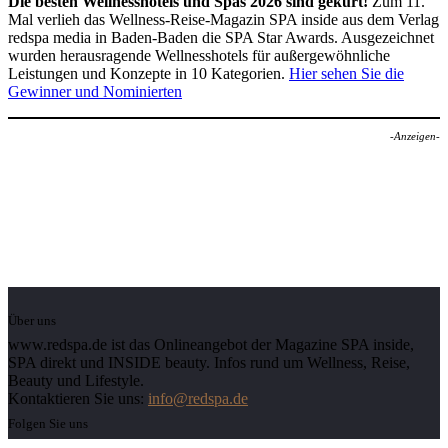
Die besten Wellnesshotels und Spas 2026 sind gekürt!
Zum 11.
Mal verlieh das Wellness-Reise-Magazin SPA inside aus dem Verlag
redspa media in Baden-Baden die SPA Star Awards. Ausgezeichnet
wurden herausragende Wellnesshotels für außergewöhnliche
Leistungen und Konzepte in 10 Kategorien.
Hier sehen Sie die
Gewinner und Nominierten
-Anzeigen-
Über uns
www.redspa.de ist das Onlineangebot der Magazine SPA inside,
SPA direkt und INSIDE beauty. Infos rund um Wellness, Reise,
Beauty und Lifestyle.
Kontaktieren Sie uns:
info@redspa.de
Folgen Sie uns