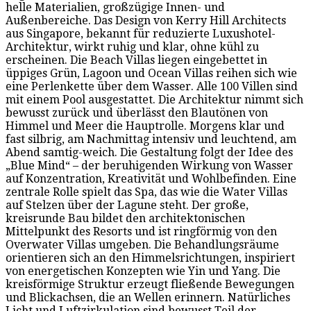
helle Materialien, großzügige Innen- und
Außenbereiche. Das Design von Kerry Hill Architects
aus Singapore, bekannt für reduzierte Luxushotel-
Architektur, wirkt ruhig und klar, ohne kühl zu
erscheinen. Die Beach Villas liegen eingebettet in
üppiges Grün, Lagoon und Ocean Villas reihen sich wie
eine Perlenkette über dem Wasser. Alle 100 Villen sind
mit einem Pool ausgestattet. Die Architektur nimmt sich
bewusst zurück und überlässt den Blautönen von
Himmel und Meer die Hauptrolle. Morgens klar und
fast silbrig, am Nachmittag intensiv und leuchtend, am
Abend samtig-weich. Die Gestaltung folgt der Idee des
„Blue Mind“ – der beruhigenden Wirkung von Wasser
auf Konzentration, Kreativität und Wohlbefinden. Eine
zentrale Rolle spielt das Spa, das wie die Water Villas
auf Stelzen über der Lagune steht. Der große,
kreisrunde Bau bildet den architektonischen
Mittelpunkt des Resorts und ist ringförmig von den
Overwater Villas umgeben. Die Behandlungsräume
orientieren sich an den Himmelsrichtungen, inspiriert
von energetischen Konzepten wie Yin und Yang. Die
kreisförmige Struktur erzeugt fließende Bewegungen
und Blickachsen, die an Wellen erinnern. Natürliches
Licht und Luftzirkulation sind bewusst Teil der