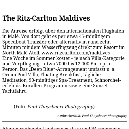
The Ritz-Carlton Maldives
Die Anreise erfolgt über den internationalen Flughafen
in Malé. Von dort geht es per etwa 45-minütigem
Speedboat-Transfer oder alternativ in rund zehn
Minuten mit dem Wasserflugzeug direkt zum Resort im
North Malé Atoll. www.ritzcarlton.com/maldives
Eine Woche im Sommer kostet – je nach Villa-Kategorie
und Verpflegung – etwa 7000 bis 12 000 Euro pro
Person. Das „Deep Blue“-Arrangement umfasst u. a.
Ocean Pool Villa, Floating Breakfast, tägliche
Meditation, 90-minütiges Spa-Treatment, Schnorchel-
erlebnis, Korallen-Programm sowie eine Sunset-
Yachtfahrt.
(Foto:
Paul Thuysbaert Photography
)
Aufmacherbild: Paul Thuysbaert Photography
Atemberaubende Landscapes, dazu viel Wissenwertes