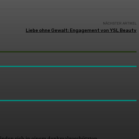
NÄCHSTER ARTIKEL
Liebe ohne Gewalt: Engagement von YSL Beauty
 finden sich in einem denkmalgeschützten