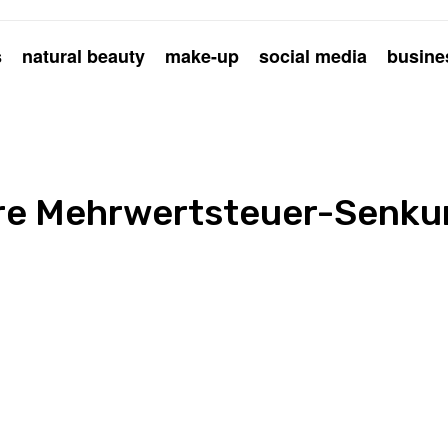
s
natural beauty
make-up
social media
busine
äre Mehrwertsteuer-Senku