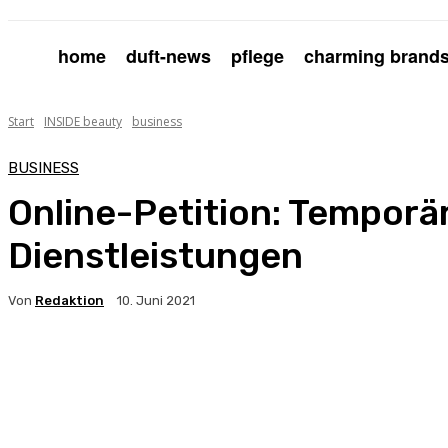
home
duft-news
pflege
charming brand
Start
INSIDE beauty
business
BUSINESS
Online-Petition: Tempor
Dienstleistungen
Von
Redaktion
10. Juni 2021
Facebook
X
Pinterest
WhatsApp