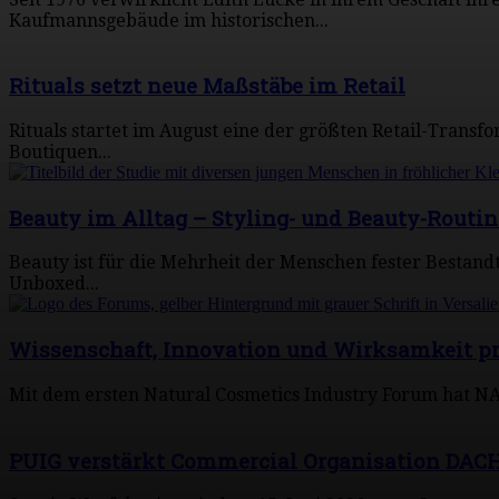
Kaufmannsgebäude im historischen...
Rituals setzt neue Maßstäbe im Retail
Rituals startet im August eine der größten Retail-Transf
Boutiquen...
Beauty im Alltag – Styling- und Beauty-Routi
Beauty ist für die Mehrheit der Menschen fester Bestandte
Unboxed...
Wissenschaft, Innovation und Wirksamkeit pr
Mit dem ersten Natural Cosmetics Industry Forum hat NAT
PUIG verstärkt Commercial Organisation DACH