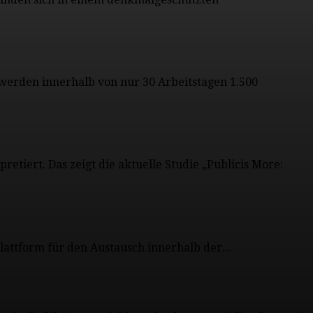
o werden innerhalb von nur 30 Arbeitstagen 1.500
etiert. Das zeigt die aktuelle Studie „Publicis More:
attform für den Austausch innerhalb der...