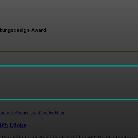
ackungsdesign-Award
ith Lücke
re Vorstellung von Schönheit. Auf über 600 Quadratmetern