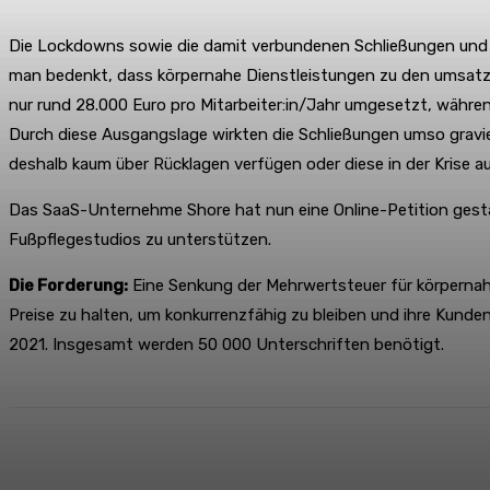
Die Lockdowns sowie die damit verbundenen Schließungen und Lo
man bedenkt, dass körpernahe Dienstleistungen zu den umsat
nur rund 28.000 Euro pro Mitarbeiter:in/Jahr umgesetzt, währen
Durch diese Ausgangslage wirkten die Schließungen umso gravi
deshalb kaum über Rücklagen verfügen oder diese in der Krise 
Das SaaS-Unternehme Shore hat nun eine Online-Petition gesta
Fußpflegestudios zu unterstützen.
Die Forderung:
Eine Senkung der Mehrwertsteuer für körpernahe 
Preise zu halten, um konkurrenzfähig zu bleiben und ihre Kunde
2021. Insgesamt werden 50 000 Unterschriften benötigt.
Teilen
Facebook
X
Pinterest