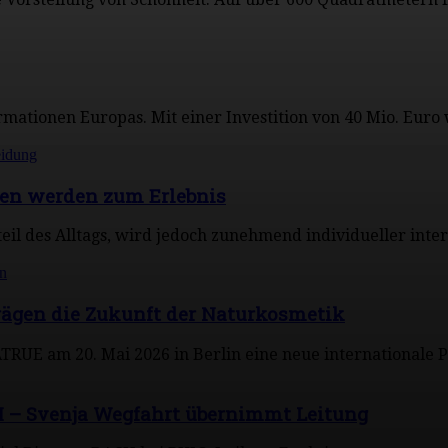
ormationen Europas. Mit einer Investition von 40 Mio. Eur
nen werden zum Erlebnis
il des Alltags, wird jedoch zunehmend individueller interpr
ägen die Zukunft der Naturkosmetik
RUE am 20. Mai 2026 in Berlin eine neue internationale Pl
 – Svenja Wegfahrt übernimmt Leitung