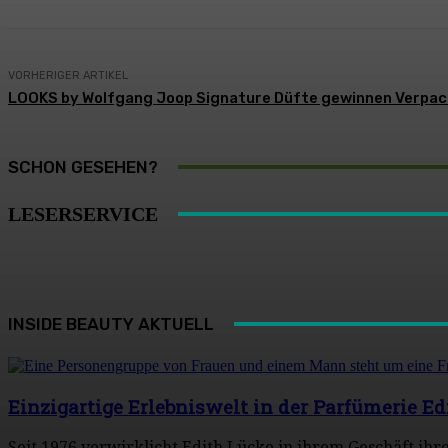
VORHERIGER ARTIKEL
LOOKS by Wolfgang Joop Signature Düfte gewinnen Verp
SCHON GESEHEN?
LESERSERVICE
INSIDE BEAUTY AKTUELL
Einzigartige Erlebniswelt in der Parfümerie Ed
Seit 1976 verwirklicht Edith Lücke in ihrem Geschäft ih