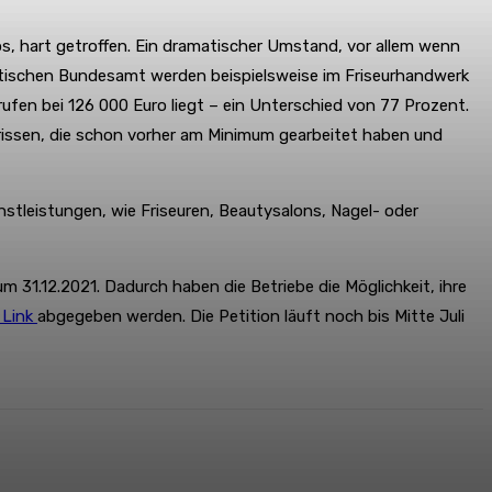
s, hart getroffen. Ein dramatischer Umstand, vor allem wenn
ischen Bundesamt werden beispielsweise im Friseurhandwerk
ufen bei 126 000 Euro liegt – ein Unterschied von 77 Prozent.
rissen, die schon vorher am Minimum gearbeitet haben und
tleistungen, wie Friseuren, Beautysalons, Nagel- oder
 31.12.2021. Dadurch haben die Betriebe die Möglichkeit, ihre
 Link
abgegeben werden. Die Petition läuft noch bis Mitte Juli