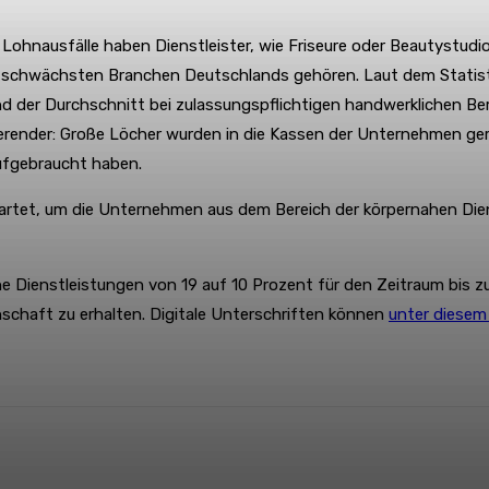
hnausfälle haben Dienstleister, wie Friseure oder Beautystudio
zschwächsten Branchen Deutschlands gehören. Laut dem Statist
d der Durchschnitt bei zulassungspflichtigen handwerklichen Ber
erender: Große Löcher wurden in die Kassen der Unternehmen ge
aufgebraucht haben.
rtet, um die Unternehmen aus dem Bereich der körpernahen Diens
Dienstleistungen von 19 auf 10 Prozent für den Zeitraum bis zum
nschaft zu erhalten. Digitale Unterschriften können
unter diesem
WhatsApp