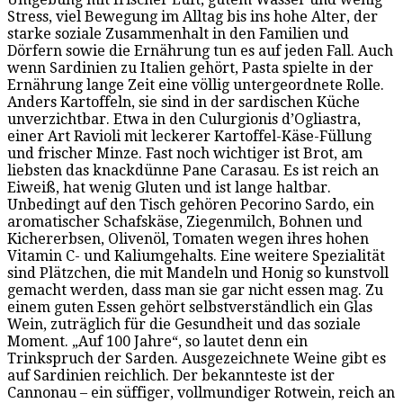
Stress, viel Bewegung im Alltag bis ins hohe Alter, der
starke soziale Zusammenhalt in den Familien und
Dörfern sowie die Ernährung tun es auf jeden Fall. Auch
wenn Sardinien zu Italien gehört, Pasta spielte in der
Ernährung lange Zeit eine völlig untergeordnete Rolle.
Anders Kartoffeln, sie sind in der sardischen Küche
unverzichtbar. Etwa in den Culurgionis d’Ogliastra,
einer Art Ravioli mit leckerer Kartoffel-Käse-Füllung
und frischer Minze. Fast noch wichtiger ist Brot, am
liebsten das knackdünne Pane Carasau. Es ist reich an
Eiweiß, hat wenig Gluten und ist lange haltbar.
Unbedingt auf den Tisch gehören Pecorino Sardo, ein
aromatischer Schafskäse, Ziegenmilch, Bohnen und
Kichererbsen, Olivenöl, Tomaten wegen ihres hohen
Vitamin C- und Kaliumgehalts. Eine weitere Spezialität
sind Plätzchen, die mit Mandeln und Honig so kunstvoll
gemacht werden, dass man sie gar nicht essen mag. Zu
einem guten Essen gehört selbstverständlich ein Glas
Wein, zuträglich für die Gesundheit und das soziale
Moment. „Auf 100 Jahre“, so lautet denn ein
Trinkspruch der Sarden. Ausgezeichnete Weine gibt es
auf Sardinien reichlich. Der bekannteste ist der
Cannonau – ein süffiger, vollmundiger Rotwein, reich an