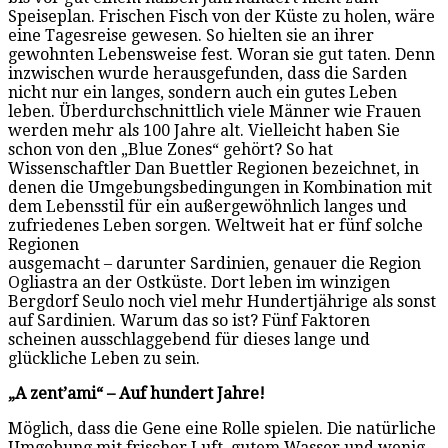
Speiseplan. Frischen Fisch von der Küste zu holen, wäre
eine Tagesreise gewesen. So hielten sie an ihrer
gewohnten Lebensweise fest. Woran sie gut taten. Denn
inzwischen wurde herausgefunden, dass die Sarden
nicht nur ein langes, sondern auch ein gutes Leben
leben. Überdurchschnittlich viele Männer wie Frauen
werden mehr als 100 Jahre alt. Vielleicht haben Sie
schon von den „Blue Zones“ gehört? So hat
Wissenschaftler Dan Buettler Regionen bezeichnet, in
denen die Umgebungsbedingungen in Kombination mit
dem Lebensstil für ein außergewöhnlich langes und
zufriedenes Leben sorgen. Weltweit hat er fünf solche
Regionen
ausgemacht – darunter Sardinien, genauer die Region
Ogliastra an der Ostküste. Dort leben im winzigen
Bergdorf Seulo noch viel mehr Hundertjährige als sonst
auf Sardinien. Warum das so ist? Fünf Faktoren
scheinen ausschlaggebend für dieses lange und
glückliche Leben zu sein.
„A zent’ami“ – Auf hundert Jahre!
Möglich, dass die Gene eine Rolle spielen. Die natürliche
Umgebung mit frischer Luft, gutem Wasser und wenig