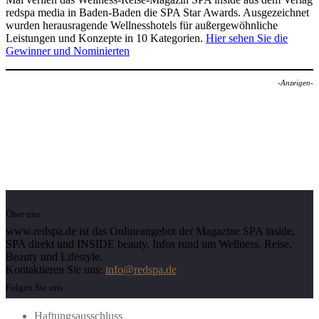
redspa media in Baden-Baden die SPA Star Awards. Ausgezeichnet
wurden herausragende Wellnesshotels für außergewöhnliche
Leistungen und Konzepte in 10 Kategorien.
Hier sehen Sie die
Gewinner und Nominierten
-Anzeigen-
Über uns
www.redspa.de ist das Onlineangebot der Magazine SPA inside,
SPA direkt und INSIDE beauty. Infos rund um Wellness, Reise,
Beauty und Lifestyle.
Kontaktieren Sie uns:
info@redspa.de
Folgen Sie uns
Haftungsausschluss