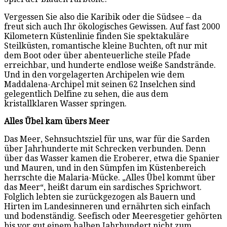
Vergessen Sie also die Karibik oder die Südsee – da
freut sich auch Ihr ökologisches Gewissen. Auf fast 2000
Kilometern Küstenlinie finden Sie spektakuläre
Steilküsten, romantische kleine Buchten, oft nur mit
dem Boot oder über abenteuerliche steile Pfade
erreichbar, und hunderte endlose weiße Sandstrände.
Und in den vorgelagerten Archipelen wie dem
Maddalena-Archipel mit seinen 62 Inselchen sind
gelegentlich Delfine zu sehen, die aus dem
kristallklaren Wasser springen.
Alles Übel kam übers Meer
Das Meer, Sehnsuchtsziel für uns, war für die Sarden
über Jahrhunderte mit Schrecken verbunden. Denn
über das Wasser kamen die Eroberer, etwa die Spanier
und Mauren, und in den Sümpfen im Küstenbereich
herrschte die Malaria-Mücke. „Alles Übel kommt über
das Meer“, heißt darum ein sardisches Sprichwort.
Folglich lebten sie zurückgezogen als Bauern und
Hirten im Landesinneren und ernährten sich einfach
und bodenständig. Seefisch oder Meeresgetier gehörten
bis vor gut einem halben Jahrhundert nicht zum