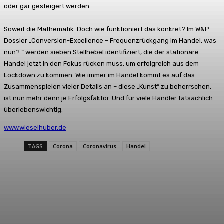
oder gar gesteigert werden.
Soweit die Mathematik. Doch wie funktioniert das konkret? Im W&P
Dossier „Conversion-Excellence – Frequenzrückgang im Handel, was
nun? “ werden sieben Stellhebel identifiziert, die der stationäre
Handel jetzt in den Fokus rücken muss, um erfolgreich aus dem
Lockdown zu kommen. Wie immer im Handel kommt es auf das
Zusammenspielen vieler Details an – diese „Kunst“ zu beherrschen,
ist nun mehr denn je Erfolgsfaktor. Und für viele Händler tatsächlich
überlebenswichtig.
www.wieselhuber.de
TAGS
Corona
Coronavirus
Handel
Facebook
X
Pinterest
WhatsApp