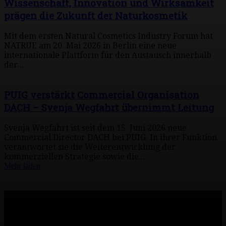
Wissenschaft, Innovation und Wirksamkeit
prägen die Zukunft der Naturkosmetik
Mit dem ersten Natural Cosmetics Industry Forum hat
NATRUE am 20. Mai 2026 in Berlin eine neue
internationale Plattform für den Austausch innerhalb
der...
PUIG verstärkt Commercial Organisation
DACH – Svenja Wegfahrt übernimmt Leitung
Svenja Wegfahrt ist seit dem 15. Juni 2026 neue
Commercial Director DACH bei PUIG. In ihrer Funktion
verantwortet sie die Weiterentwicklung der
kommerziellen Strategie sowie die...
Mehr laden
Über uns
www.redspa.de ist das Onlineangebot der Magazine SPA inside,