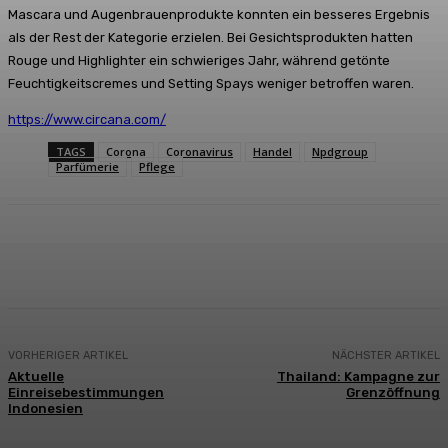
Mascara und Augenbrauenprodukte konnten ein besseres Ergebnis
als der Rest der Kategorie erzielen. Bei Gesichtsprodukten hatten
Rouge und Highlighter ein schwieriges Jahr, während getönte
Feuchtigkeitscremes und Setting Spays weniger betroffen waren.
https://www.circana.com/
TAGS
Corona
Coronavirus
Handel
Npdgroup
Parfümerie
Pflege
Facebook
X
Pinterest
WhatsApp
VORHERIGER ARTIKEL
NÄCHSTER ARTIKEL
Aktuelle
Thailand: Kampagne zur
Einreisebestimmungen
Grenzöffnung
Indonesien