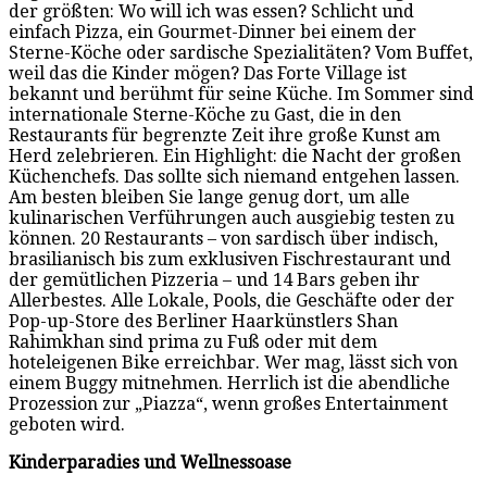
der größten: Wo will ich was essen? Schlicht und
einfach Pizza, ein Gourmet-Dinner bei einem der
Sterne-Köche oder sardische Spezialitäten? Vom Buffet,
weil das die Kinder mögen? Das Forte Village ist
bekannt und berühmt für seine Küche. Im Sommer sind
internationale Sterne-Köche zu Gast, die in den
Restaurants für begrenzte Zeit ihre große Kunst am
Herd zelebrieren. Ein Highlight: die Nacht der großen
Küchenchefs. Das sollte sich niemand entgehen lassen.
Am besten bleiben Sie lange genug dort, um alle
kulinarischen Verführungen auch ausgiebig testen zu
können. 20 Restaurants – von sardisch über indisch,
brasilianisch bis zum exklusiven Fischrestaurant und
der gemütlichen Pizzeria – und 14 Bars geben ihr
Allerbestes. Alle Lokale, Pools, die Geschäfte oder der
Pop-up-Store des Berliner Haarkünstlers Shan
Rahimkhan sind prima zu Fuß oder mit dem
hoteleigenen Bike erreichbar. Wer mag, lässt sich von
einem Buggy mitnehmen. Herrlich ist die abendliche
Prozession zur „Piazza“, wenn großes Entertainment
geboten wird.
Kinderparadies und Wellnessoase