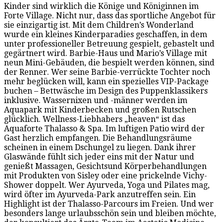
Kinder sind wirklich die Könige und Königinnen im
Forte Village. Nicht nur, dass das sportliche Angebot für
sie einzigartig ist. Mit dem Children’s Wonderland
wurde ein kleines Kinderparadies geschaffen, in dem
unter professioneller Betreuung gespielt, gebastelt und
gegärtnert wird. Barbie-Haus und Mario’s Village mit
neun Mini-Gebäuden, die bespielt werden können, sind
der Renner. Wer seine Barbie-verrückte Tochter noch
mehr beglücken will, kann ein spezielles VIP-Package
buchen – Bettwäsche im Design des Puppenklassikers
inklusive. Wassernixen und -männer werden im
Aquapark mit Kinderbecken und großen Rutschen
glücklich. Wellness-Liebhabers „heaven“ ist das
Aquaforte Thalasso & Spa. Im luftigen Patio wird der
Gast herzlich empfangen. Die Behandlungsräume
scheinen in einem Dschungel zu liegen. Dank ihrer
Glaswände fühlt sich jeder eins mit der Natur und
genießt Massagen, Gesichtsund Körperbehandlungen
mit Produkten von Sisley oder eine prickelnde Vichy-
Shower doppelt. Wer Ayurveda, Yoga und Pilates mag,
wird öfter im Ayurveda-Park anzutreffen sein. Ein
Highlight ist der Thalasso-Parcours im Freien. Und wer
besonders lange urlaubsschön sein und bleiben möchte,