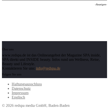
-Anzeigen-
Über uns
www.redspa.de ist das Onlineangebot der Magazine SPA inside,
SPA direkt und INSIDE beauty. Infos rund um Wellness, Reise,
Beauty und Lifestyle.
Kontaktieren Sie uns:
info@redspa.de
Folgen Sie uns
Haftungsausschluss
Datenschutz
Impressum
Englisch
© 2026 redspa media GmbH, Baden-Baden