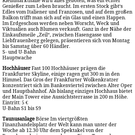
Kleinmarkthalle wird alles geboten, was ein echter
Genießer zum Leben braucht. Im ersten Stock gibt‘s
Edles vom Italiener und Franzosen, und auf dem großen
Balkon trifft man sich auf ein Glas und einen Happen.
Im Erdgeschoss werden neben Worscht, Weck und
Viktualien auch Blumen verkauft. Ganz in der Nähe der
Einkaufsmeile „Zeil“, zwischen Hasengasse und
Liebfrauenberg gelegen, präsentieren sich von Montag
bis Samstag über 60 Händler.
S- und U-Bahn
Hauptwache
Hochhäuser
Fast 100 Hochhäuser prägen die
Frankfurter Skyline, einige ragen gut 300 m in den
Himmel. Das Gros der Frankfurter Wolkenkratzer
konzentriert sich im Bankenviertel zwischen Alter Oper
und Hauptbahnhof. Als bislang einziges Hochhaus bietet
der Main Tower eine Aussichtsterrasse in 200 m Höhe.
Eintritt: 5 €
U-Bahn S1 bis S9
Taunusanlage
Börse Im viertgrößten
Finanzhandelsplatz der Welt kann man unter der
Woche ab 12.30 Uhr dem Spektakel von der