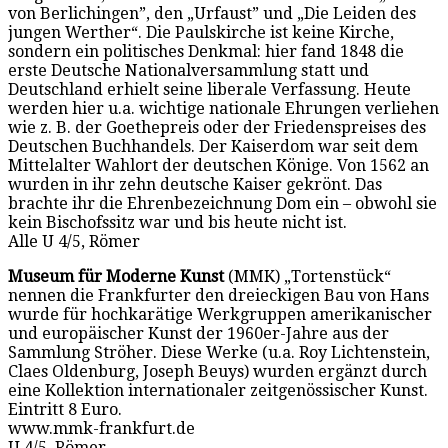
von Berlichingen”, den „Urfaust” und „Die Leiden des
jungen Werther“. Die Paulskirche ist keine Kirche,
sondern ein politisches Denkmal: hier fand 1848 die
erste Deutsche Nationalversammlung statt und
Deutschland erhielt seine liberale Verfassung. Heute
werden hier u.a. wichtige nationale Ehrungen verliehen
wie z. B. der Goethepreis oder der Friedenspreises des
Deutschen Buchhandels. Der Kaiserdom war seit dem
Mittelalter Wahlort der deutschen Könige. Von 1562 an
wurden in ihr zehn deutsche Kaiser gekrönt. Das
brachte ihr die Ehrenbezeichnung Dom ein – obwohl sie
kein Bischofssitz war und bis heute nicht ist.
Alle U 4/5, Römer
Museum für Moderne Kunst
(MMK) „Tortenstück“
nennen die Frankfurter den dreieckigen Bau von Hans
wurde für hochkarätige Werkgruppen amerikanischer
und europäischer Kunst der 1960er-Jahre aus der
Sammlung Ströher. Diese Werke (u.a. Roy Lichtenstein,
Claes Oldenburg, Joseph Beuys) wurden ergänzt durch
eine Kollektion internationaler zeitgenössischer Kunst.
Eintritt 8 Euro.
www.mmk-frankfurt.de
U 4/5, Römer