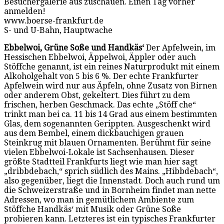
Besuchergalerie aus zuschauen. Einen Tag vorher
anmelden!
www.boerse-frankfurt.de
S- und U-Bahn, Hauptwache
Ebbelwoi, Grüne Soße und Handkäs‘
Der Apfelwein, im
Hessischen Ebbelwoi, Äppelwoi, Äppler oder auch
Stöffche genannt, ist ein reines Naturprodukt mit einem
Alkoholgehalt von 5 bis 6 %. Der echte Frankfurter
Apfelwein wird nur aus Äpfeln, ohne Zusatz von Birnen
oder anderem Obst, gekeltert. Dies führt zu dem
frischen, herben Geschmack. Das echte „Stöff che“
trinkt man bei ca. 11 bis 14 Grad aus einem bestimmten
Glas, dem sogenannten Gerippten. Ausgeschenkt wird
aus dem Bembel, einem dickbauchigen grauen
Steinkrug mit blauen Ornamenten. Berühmt für seine
vielen Ebbelwoi-Lokale ist Sachsenhausen. Dieser
größte Stadtteil Frankfurts liegt wie man hier sagt
„dribbdebach,“ sprich südlich des Mains. „Hibbdebach“,
also gegenüber, liegt die Innenstadt. Doch auch rund um
die Schweizerstraße und in Bornheim findet man nette
Adressen, wo man in gemütlichem Ambiente zum
Stöffche Handkäs‘ mit Musik oder Grüne Soße
probieren kann. Letzteres ist ein typisches Frankfurter