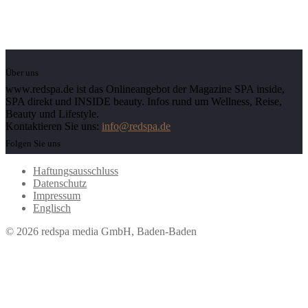
Über uns
www.redspa.de ist das Onlineangebot der Magazine SPA inside,
SPA direkt und INSIDE beauty. Infos rund um Wellness, Reise,
Beauty und Lifestyle.
Kontaktieren Sie uns:
info@redspa.de
Folgen Sie uns
Haftungsausschluss
Datenschutz
Impressum
Englisch
© 2026 redspa media GmbH, Baden-Baden