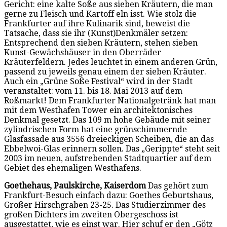
Gericht: eine kalte Soße aus sieben Kräutern, die man
gerne zu Fleisch und Kartoff eln isst. Wie stolz die
Frankfurter auf ihre Kulinarik sind, beweist die
Tatsache, dass sie ihr (Kunst)Denkmäler setzen:
Entsprechend den sieben Kräutern, stehen sieben
Kunst-Gewächshäuser in den Oberräder
Kräuterfeldern. Jedes leuchtet in einem anderen Grün,
passend zu jeweils genau einem der sieben Kräuter.
Auch ein „Grüne Soße Festival“ wird in der Stadt
veranstaltet: vom 11. bis 18. Mai 2013 auf dem
Roßmarkt! Dem Frankfurter Nationalgetränk hat man
mit dem Westhafen Tower ein architektonisches
Denkmal gesetzt. Das 109 m hohe Gebäude mit seiner
zylindrischen Form hat eine grünschimmernde
Glasfassade aus 3556 dreieckigen Scheiben, die an das
Ebbelwoi-Glas erinnern sollen. Das „Gerippte“ steht seit
2003 im neuen, aufstrebenden Stadtquartier auf dem
Gebiet des ehemaligen Westhafens.
Goethehaus, Paulskirche, Kaiserdom
Das gehört zum
Frankfurt-Besuch einfach dazu: Goethes Geburtshaus,
Großer Hirschgraben 23-25. Das Studierzimmer des
großen Dichters im zweiten Obergeschoss ist
ausgestattet, wie es einst war. Hier schuf er den „Götz