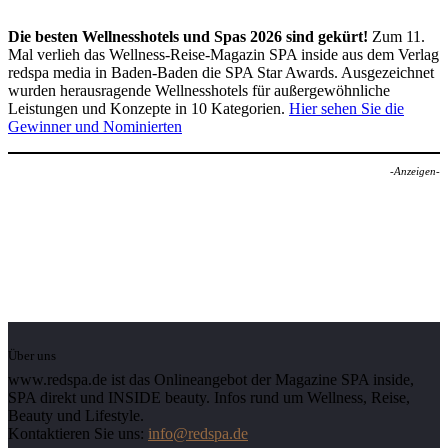
Die besten Wellnesshotels und Spas 2026 sind gekürt!
Zum 11.
Mal verlieh das Wellness-Reise-Magazin SPA inside aus dem Verlag
redspa media in Baden-Baden die SPA Star Awards. Ausgezeichnet
wurden herausragende Wellnesshotels für außergewöhnliche
Leistungen und Konzepte in 10 Kategorien.
Hier sehen Sie die
Gewinner und Nominierten
-Anzeigen-
Über uns
www.redspa.de ist das Onlineangebot der Magazine SPA inside,
SPA direkt und INSIDE beauty. Infos rund um Wellness, Reise,
Beauty und Lifestyle.
Kontaktieren Sie uns:
info@redspa.de