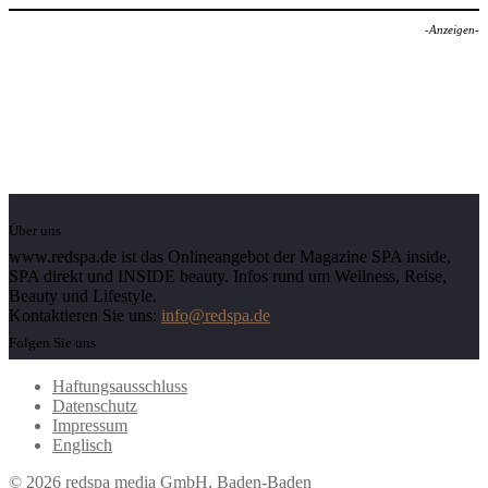
-Anzeigen-
Über uns
www.redspa.de ist das Onlineangebot der Magazine SPA inside,
SPA direkt und INSIDE beauty. Infos rund um Wellness, Reise,
Beauty und Lifestyle.
Kontaktieren Sie uns:
info@redspa.de
Folgen Sie uns
Haftungsausschluss
Datenschutz
Impressum
Englisch
© 2026 redspa media GmbH, Baden-Baden