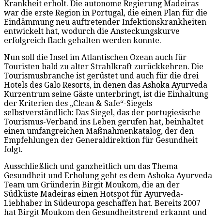
Krankheit erholt. Die autonome Regierung Madeiras
war die erste Region in Portugal, die einen Plan für die
Eindämmung neu auftretender Infektionskrankheiten
entwickelt hat, wodurch die Ansteckungskurve
erfolgreich flach gehalten werden konnte.
Nun soll die Insel im Atlantischen Ozean auch für
Touristen bald zu alter Strahlkraft zurückkehren. Die
Tourismusbranche ist gerüstet und auch für die drei
Hotels des Galo Resorts, in denen das Ashoka Ayurveda
Kurzentrum seine Gäste unterbringt, ist die Einhaltung
der Kriterien des „Clean & Safe“-Siegels
selbstverständlich: Das Siegel, das der portugiesische
Tourismus-Verband ins Leben gerufen hat, beinhaltet
einen umfangreichen Maßnahmenkatalog, der den
Empfehlungen der Generaldirektion für Gesundheit
folgt.
Ausschließlich und ganzheitlich um das Thema
Gesundheit und Erholung geht es dem Ashoka Ayurveda
Team um Gründerin Birgit Moukom, die an der
Südküste Madeiras einen Hotspot für Ayurveda-
Liebhaber in Südeuropa geschaffen hat. Bereits 2007
hat Birgit Moukom den Gesundheitstrend erkannt und