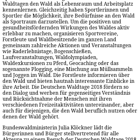
Waldtagen den Wald als Lebensraum und Arbeitsplatz
kennenlernen. Gleichzeitig haben Sportlerinnen und
Sportler die Möglichkeit, ihre Bedürfnisse an den Wald
als Sportraum darzustellen. Um die positiven und
gesundheitsfördernden Wirkungen des Waldes aktiv
erlebbar zu machen, organisieren Sportvereine,
Forstleute und Waldbesitzende im ganzen Land
gemeinsam zahlreiche Aktionen und Veranstaltungen
wie Raderlebnistage, Bogenschießen,
Laufveranstaltungen, Waldolympiaden,
Waldexkursionen zu Pferd, Geocaching oder das
sogenannte Plogging, eine Mischung aus Müllsammeln
und Joggen im Wald. Die Forstleute informieren über
den Wald und bieten hautnah interessante Einblicke in
ihre Arbeit. Die Deutschen Waldtage 2018 fördern so
den Dialog und werben für gegenseitiges Verständnis
und Rücksichtnahme der Menschen mit ihren
verschiedenen Freizeitaktivitäten untereinander, aber
auch für diejenigen, die den Wald beruflich nutzen oder
denen der Wald gehört.
Bundeswaldministerin Julia Klöckner lädt die
Bürgerinnen und Bürger stellvertretend für alle
Akteure zu einem Besuch der Deutschen Waldtage 2018