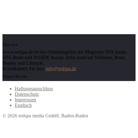
Über uns
www.redspa.de ist das Onlineangebot der Magazine SPA inside,
SPA direkt und INSIDE beauty. Infos rund um Wellness, Reise,
Beauty und Lifestyle.
Kontaktieren Sie uns:
info@redspa.de
Folgen Sie uns
Haftungsausschluss
Datenschutz
Impressum
Englisch
© 2026 redspa media GmbH, Baden-Baden