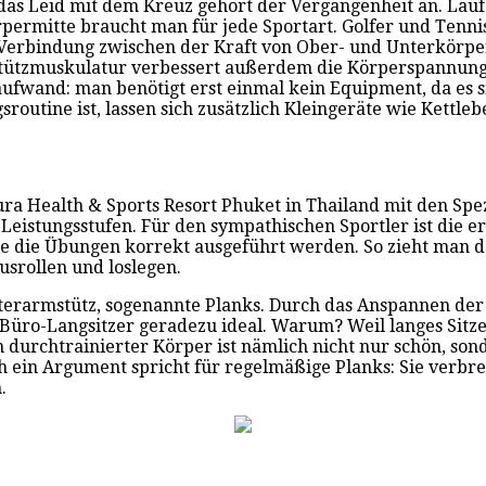
 das Leid mit dem Kreuz gehört der Vergangenheit an. Lau
rpermitte braucht man für jede Sportart. Golfer und Tenn
Verbindung zwischen der Kraft von Ober- und Unterkörper 
te Stützmuskulatur verbessert außerdem die Körperspannun
aufwand: man benötigt erst einmal kein Equipment, da es
routine ist, lassen sich zusätzlich Kleingeräte wie Kettl
ra Health & Sports Resort Phuket in Thailand mit den Spe
Leistungsstufen. Für den sympathischen Sportler ist die er
 wie die Übungen korrekt ausgeführt werden. So zieht man
usrollen und loslegen.
terarmstütz, sogenannte Planks. Durch das Anspannen der 
ür Büro-Langsitzer geradezu ideal. Warum? Weil langes Si
n durchtrainierter Körper ist nämlich nicht nur schön, so
 ein Argument spricht für regelmäßige Planks: Sie verbre
.