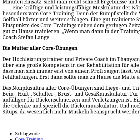
Minuten Einsatz, sieht man recht schnell Ergebnisse und
… – eine kräftige und leistungsfähige Muskulatur der Kö
besonders vom Core-Training. Denn der Rumpf stellt die 
Golfball härter und weiter schlagen. Eine gut trainier
Pluspunkte des Core-Trainings neben dem geringen Zeit
gut zu Hause trainieren. „Wenn man dann in der Trainings
Coach Stefan Lange.
Die Mutter aller Core-Übungen
Der Hochleistungstrainer und Private Coach im Thanyapu
über eine große Kompetenz in der Rehabilitation für alle 
dass man sich immer erst von einem Profi zeigen lässt,
Fehlhaltungen. Erst dann sollte man zu Hause die Matte a
Das Nonplusultra aller Core-Übungen sind Liege- und Un
Bein-, Hüft-, Schulter-, Brust- und Gesäßmuskulatur. F
anfälliger für Rückenschmerzen und Verletzungen ist. Ei
die Gelenke und speziell die Rückenmuskulatur. Und noch
Situps, da wesentlich mehr Muskeln beansprucht werden
Schlagworte
Core-Training