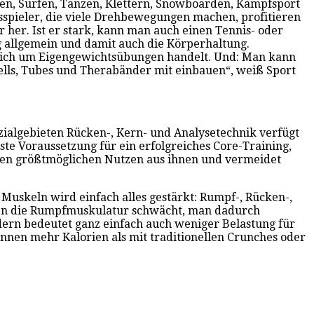
fen, Surfen, Tanzen, Klettern, Snowboarden, Kampfsport
isspieler, die viele Drehbewegungen machen, profitieren
her. Ist er stark, kann man auch einen Tennis- oder
g allgemein und damit auch die Körperhaltung.
 sich um Eigengewichtsübungen handelt. Und: Man kann
ebells, Tubes und Therabänder mit einbauen“, weiß Sport
zialgebieten Rücken-, Kern- und Analysetechnik verfügt
ste Voraussetzung für ein erfolgreiches Core-Training,
 den größtmöglichen Nutzen aus ihnen und vermeidet
Muskeln wird einfach alles gestärkt: Rumpf-, Rücken-,
tzen die Rumpfmuskulatur schwächt, man dadurch
ndern bedeutet ganz einfach auch weniger Belastung für
nnen mehr Kalorien als mit traditionellen Crunches oder