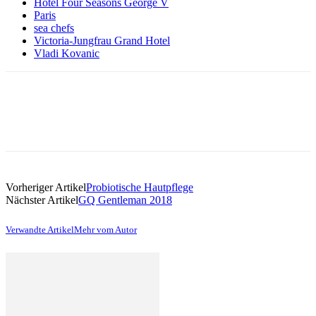
Hotel Four Seasons George V
Paris
sea chefs
Victoria-Jungfrau Grand Hotel
Vladi Kovanic
Vorheriger Artikel
Probiotische Hautpflege
Nächster Artikel
GQ Gentleman 2018
Verwandte Artikel
Mehr vom Autor