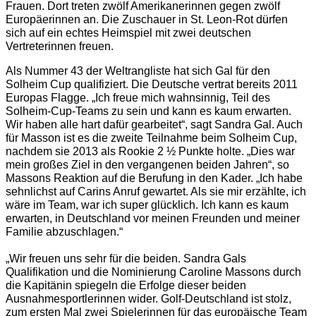
Frauen. Dort treten zwölf Amerikanerinnen gegen zwölf
Europäerinnen an. Die Zuschauer in St. Leon-Rot dürfen
sich auf ein echtes Heimspiel mit zwei deutschen
Vertreterinnen freuen.
Als Nummer 43 der Weltrangliste hat sich Gal für den
Solheim Cup qualifiziert. Die Deutsche vertrat bereits 2011
Europas Flagge. „Ich freue mich wahnsinnig, Teil des
Solheim-Cup-Teams zu sein und kann es kaum erwarten.
Wir haben alle hart dafür gearbeitet“, sagt Sandra Gal. Auch
für Masson ist es die zweite Teilnahme beim Solheim Cup,
nachdem sie 2013 als Rookie 2 ½ Punkte holte. „Dies war
mein großes Ziel in den vergangenen beiden Jahren“, so
Massons Reaktion auf die Berufung in den Kader. „Ich habe
sehnlichst auf Carins Anruf gewartet. Als sie mir erzählte, ich
wäre im Team, war ich super glücklich. Ich kann es kaum
erwarten, in Deutschland vor meinen Freunden und meiner
Familie abzuschlagen.“
„Wir freuen uns sehr für die beiden. Sandra Gals
Qualifikation und die Nominierung Caroline Massons durch
die Kapitänin spiegeln die Erfolge dieser beiden
Ausnahmesportlerinnen wider. Golf-Deutschland ist stolz,
zum ersten Mal zwei Spielerinnen für das europäische Team