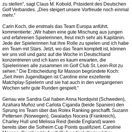
zu stellen“, sagt Claus M. Kobold, Präsident des Deutschen
Golf Verbandes. „Dies steigert unsere Vorfreude noch einmal
mehr.“
Carin Koch, die erstmals das Team Europa anführt,
kommentierte: „Wir haben eine gute Mischung aus jungen
und erfahrenen Spielerinnen, freut mich sehr als Kapitänin.
Jede der Spielerinnen hat ihre Rolle zu spielen und ich habe
ein Team mit Stars. Jetzt, wo das Team komplett ist, können
wir uns voll und ganz auf die Woche in Deutschland
konzentrieren und ich kann es kaum erwarten, die
Spielerinnen alle zusammen im Golf Club St. Leon-Rot zu
sehen.“ Die Entscheidung für Masson begründete Koch:
„Seit ihren Jugendtagen ist Caroline eine exzellente
Matchplay-Spielerin und sie hat auch in den vergangenen
Wochen sehr gute Runden gespielt.“
Genau wie Sandra Gal haben Anna Nordqvist (Schweden),
Azahara Muñoz und Carlota Ciganda (beide Spanien) den
Sprung ins Team über das Rolex Ranking geschafft. Suzann
Pettersen (Norwegen), Gwaladys Nocera (Frankreich),
Charley Hull und Melissa Reid (beide England) waren
bereits über die Solheim Cup Points qualifiziert. Caroline