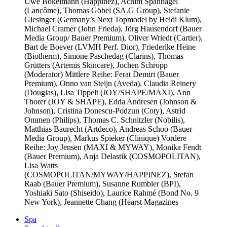
Uwe Bokelmann (Happinez), Achim Spannagel
(Lancôme), Thomas Göbel (SA.G Group), Stefanie
Giesinger (Germany’s Next Topmodel by Heidi Klum),
Michael Cramer (John Frieda), Jörg Hausendorf (Bauer
Media Group/ Bauer Premium), Oliver Wriedt (Cartier),
Bart de Boever (LVMH Perf. Dior), Friederike Heine
(Biotherm), Simone Paschedag (Clarins), Thomas
Grütters (Artemis Skincare), Jochen Schropp
(Moderator) Mittlere Reihe: Ferat Demiri (Bauer
Premium), Onno van Steijn (Aveda), Claudia Reinery
(Douglas), Lisa Tippelt (JOY/SHAPE/MAXI), Ann
Thorer (JOY & SHAPE), Edda Andresen (Johnson &
Johnson), Cristina Donescu-Podzun (Coty), Astrid
Ommen (Philips), Thomas C. Schnitzler (Nobilis),
Matthias Baurecht (Artdeco), Andreas Schoo (Bauer
Media Group), Markus Spieker (Clinique) Vordere
Reihe: Joy Jensen (MAXI & MYWAY), Monika Fendt
(Bauer Premium), Anja Delastik (COSMOPOLITAN),
Lisa Watts
(COSMOPOLITAN/MYWAY/HAPPINEZ), Stefan
Raab (Bauer Premium), Susanne Rumbler (BPI),
Yoshiaki Sato (Shiseido), Laurice Rahmé (Bond No. 9
New York), Jeannette Chang (Hearst Magazines
Spa