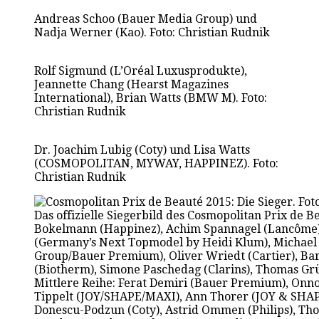
Andreas Schoo (Bauer Media Group) und
Nadja Werner (Kao). Foto: Christian Rudnik
Rolf Sigmund (L’Oréal Luxusprodukte),
Jeannette Chang (Hearst Magazines
International), Brian Watts (BMW M). Foto:
Christian Rudnik
Dr. Joachim Lubig (Coty) und Lisa Watts
(COSMOPOLITAN, MYWAY, HAPPINEZ). Foto:
Christian Rudnik
Das offizielle Siegerbild des Cosmopolitan Prix de
Bokelmann (Happinez), Achim Spannagel (Lancôme),
(Germany’s Next Topmodel by Heidi Klum), Michael 
Group/Bauer Premium), Oliver Wriedt (Cartier), Bar
(Biotherm), Simone Paschedag (Clarins), Thomas Grü
Mittlere Reihe: Ferat Demiri (Bauer Premium), Onno 
Tippelt (JOY/SHAPE/MAXI), Ann Thorer (JOY & SHAPE
Donescu-Podzun (Coty), Astrid Ommen (Philips), Thom