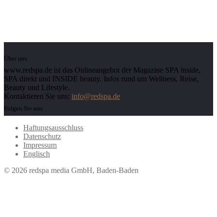
Über uns
www.redspa.de ist das Onlineangebot der Magazine SPA inside,
SPA direkt und INSIDE beauty. Infos rund um Wellness, Reise,
Beauty und Lifestyle.
Kontaktieren Sie uns:
info@redspa.de
Folgen Sie uns
Haftungsausschluss
Datenschutz
Impressum
Englisch
© 2026 redspa media GmbH, Baden-Baden