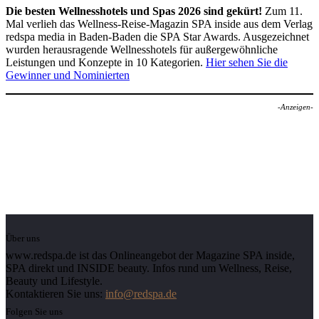
Die besten Wellnesshotels und Spas 2026 sind gekürt!
Zum 11.
Mal verlieh das Wellness-Reise-Magazin SPA inside aus dem Verlag
redspa media in Baden-Baden die SPA Star Awards. Ausgezeichnet
wurden herausragende Wellnesshotels für außergewöhnliche
Leistungen und Konzepte in 10 Kategorien.
Hier sehen Sie die
Gewinner und Nominierten
-Anzeigen-
Über uns
www.redspa.de ist das Onlineangebot der Magazine SPA inside,
SPA direkt und INSIDE beauty. Infos rund um Wellness, Reise,
Beauty und Lifestyle.
Kontaktieren Sie uns:
info@redspa.de
Folgen Sie uns