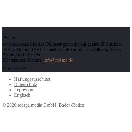
Über uns
www.redspa.de ist das Onlineangebot der Magazine SPA inside,
SPA direkt und INSIDE beauty. Infos rund um Wellness, Reise,
Beauty und Lifestyle.
Kontaktieren Sie uns:
info@redspa.de
Folgen Sie uns
Haftungsausschluss
Datenschutz
Impressum
Englisch
© 2026 redspa media GmbH, Baden-Baden