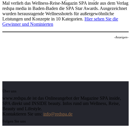
Mal verlieh das Wellness-Reise-Magazin SPA inside aus dem Verlag
redspa media in Baden-Baden die SPA Star Awards. Ausgezeichnet
wurden herausragende Wellnesshotels für außergewöhnliche
Leistungen und Konzepte in 10 Kategorien.
Hier sehen Sie die
Gewinner und Nominierten
-Anzeigen-
Über uns
www.redspa.de ist das Onlineangebot der Magazine SPA inside,
SPA direkt und INSIDE beauty. Infos rund um Wellness, Reise,
Beauty und Lifestyle.
Kontaktieren Sie uns:
info@redspa.de
Folgen Sie uns