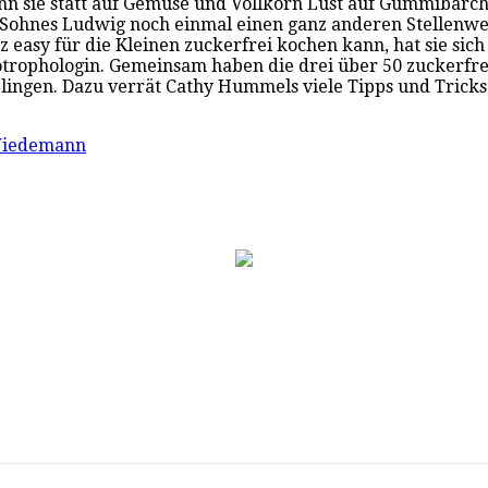
 sie statt auf Gemüse und Vollkorn Lust auf Gummibärch
res Sohnes Ludwig noch einmal einen ganz anderen Stelle
z easy für die Kleinen zuckerfrei kochen kann, hat sie sic
rophologin. Gemeinsam haben die drei über 50 zuckerfrei
lingen. Dazu verrät Cathy Hummels viele Tipps und Tricks
Wiedemann