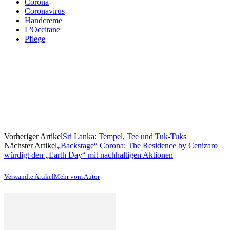
Corona
Coronavirus
Handcreme
L'Occitane
Pflege
Vorheriger Artikel
Sri Lanka: Tempel, Tee und Tuk-Tuks
Nächster Artikel
„Backstage“ Corona: The Residence by Cenizaro
würdigt den „Earth Day“ mit nachhaltigen Aktionen
Verwandte Artikel
Mehr vom Autor