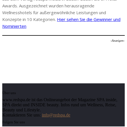
Awards. Ausgezeichnet wurden herausragende
Wellnesshotels für außergewöhnliche Leistungen und
Konzepte in 10 Kategorien.
Hier sehen Sie die Gewinner und
Nominierten
-Anzeigen-
Über uns
www.redspa.de ist das Onlineangebot der Magazine SPA inside,
SPA direkt und INSIDE beauty. Infos rund um Wellness, Reise,
Beauty und Lifestyle.
Kontaktieren Sie uns:
info@redspa.de
Folgen Sie uns