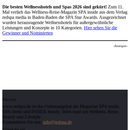
Die besten Wellnesshotels und Spas 2026 sind gekürt!
Zum 11.
Mal verlieh das Wellness-Reise-Magazin SPA inside aus dem Verlag
redspa media in Baden-Baden die SPA Star Awards. Ausgezeichnet
wurden herausragende Wellnesshotels für außergewöhnliche
Leistungen und Konzepte in 10 Kategorien.
Hier sehen Sie die
Gewinner und Nominierten
-Anzeigen-
Über uns
www.redspa.de ist das Onlineangebot der Magazine SPA inside,
SPA direkt und INSIDE beauty. Infos rund um Wellness, Reise,
Beauty und Lifestyle.
Kontaktieren Sie uns:
info@redspa.de
Folgen Sie uns