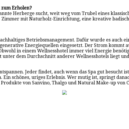
t zum Erholen?
te Herberge sucht, weit weg vom Trubel eines klassischen 
 45 Zimmer mit Naturholz-Einrichtung, eine kreative badis
nachhaltiges Betriebsmanagement. Dafür wurde es auch ei
enerative Energiequellen eingesetzt. Der Strom kommt a
Obwohl in einem Wellnesshotel immer viel Energie benötig
t unter dem Durchschnitt anderer Wellnesshotels liegt un
tspannen. Jeder findet, auch wenn das Spa gut besucht ist,
Ein schönes, uriges Erlebnis. Wer mutig ist, springt dana
s Produkte von Sanvino, Thalgo und Natural Make-up von 