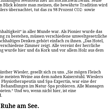
eichnamigen Seehotels hier im Hochschwarzwald. Seine
gen Blick könnte man meinen, die bewährte Tradition wird
lers übernachtet, tut das zu 98 Prozent CO2- sowie
hhaltigkeit“ in aller Munde war. Als Pionier wurde das
ng zu bestehen, müssen verschiedene umweltgesetzliche
chhaltiges Denken gehört einfach zu ihnen. „Das Hotel,
verschiedene Zimmer zeigt. Alle vereint der herrliche
tung wurde hier und da Kork und vor allem Holz aus dem
ther Wiesler, gesellt sich zu uns. „Sie mögen Fleisch
die meisten Weine aus dem nahen Kaiserstuhl. Wieslers
e Physiotherapeutin und Spa-Expertin, war eine der
 Behandlungen im Natur-Spa probieren. Alle Massagen
ieten.“ Und wo, wenn nicht hier, ist eine
d.
 Ruhe am See.