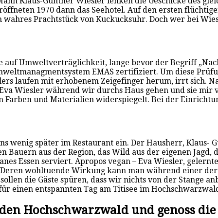
r Mann Klaus-Günther Wiesler lenken die Geschicke des gl
eröffneten 1970 dann das Seehotel. Auf den ersten flüchti
ein wahres Prachtstück von Kuckucksuhr. Doch wer bei Wies
ee auf Umweltverträglichkeit, lange bevor der Begriff „Nac
mweltmanagmentsystem EMAS zertifiziert. Um diese Prüfu
ers laufen mit erhobenem Zeigefinger herum, irrt sich. Na
rt Eva Wiesler während wir durchs Haus gehen und sie mir 
den Farben und Materialien widerspiegelt. Bei der Einrich
s wenig später im Restaurant ein. Der Hausherr, Klaus- Gün
n Bauern aus der Region, das Wild aus der eigenen Jagd, 
nes Essen serviert. Apropos vegan – Eva Wiesler, gelernt
t. Deren wohltuende Wirkung kann man während einer der
sollen die Gäste spüren, dass wir nichts von der Stange anb
für einen entspannten Tag am Titisee im Hochschwarzwal
n den Hochschwarzwald und genoss die