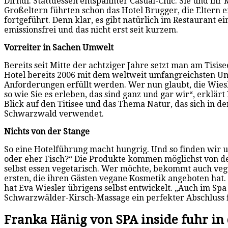
Dirndl. Stattdessen entspannter Casual-Chic. Sie und ih
Großeltern führten schon das Hotel Brugger, die Eltern 
fortgeführt. Denn klar, es gibt natürlich im Restaurant 
emissionsfrei und das nicht erst seit kurzem.
Vorreiter in Sachen Umwelt
Bereits seit Mitte der achtziger Jahre setzt man am Tisis
Hotel bereits 2006 mit dem weltweit umfangreichsten U
Anforderungen erfüllt werden. Wer nun glaubt, die Wiesl
so wie Sie es erleben, das sind ganz und gar wir“, erklä
Blick auf den Titisee und das Thema Natur, das sich in 
Schwarzwald verwendet.
Nichts von der Stange
So eine Hotelführung macht hungrig. Und so finden wir un
oder eher Fisch?“ Die Produkte kommen möglichst von de
selbst essen vegetarisch. Wer möchte, bekommt auch vega
ersten, die ihren Gästen vegane Kosmetik angeboten ha
hat Eva Wiesler übrigens selbst entwickelt. „Auch im Spa 
Schwarzwälder-Kirsch-Massage ein perfekter Abschluss 
Franka Hänig von SPA inside fuhr i