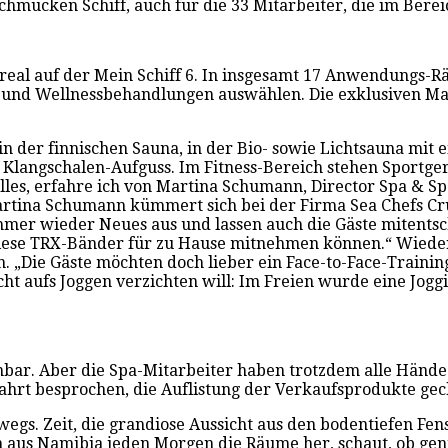
schmucken Schiff, auch für die 33 Mitarbeiter, die im Berei
real auf der Mein Schiff 6. In insgesamt 17 Anwendungs
ng- und Wellnessbehandlungen auswählen. Die exklusiven M
n der finnischen Sauna, in der Bio- sowie Lichtsauna mi
langschalen-Aufguss. Im Fitness-Bereich stehen Sportger
lles, erfahre ich von Martina Schumann, Director Spa & Spo
Martina Schumann kümmert sich bei der Firma Sea Chefs C
immer wieder Neues aus und lassen auch die Gäste mitentsc
diese TRX-Bänder für zu Hause mitnehmen können.“ Wieder
. „Die Gäste möchten doch lieber ein Face-to-Face-Trainin
ht aufs Joggen verzichten will: Im Freien wurde eine Jog
bar. Aber die Spa-Mitarbeiter haben trotzdem alle Hände
 Fahrt besprochen, die Auflistung der Verkaufsprodukte gec
s. Zeit, die grandiose Aussicht aus den bodentiefen Fenst
n aus Namibia jeden Morgen die Räume her, schaut, ob ge