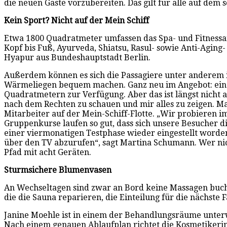
die neuen Gäste vorzubereiten. Das gilt für alle auf dem 
Kein Sport? Nicht auf der Mein Schiff
Etwa 1800 Quadratmeter umfassen das Spa- und Fitnessa
Kopf bis Fuß, Ayurveda, Shiatsu, Rasul- sowie Anti-Agi
Hyapur aus Bundeshauptstadt Berlin.
Außerdem können es sich die Passagiere unter anderem i
Wärmeliegen bequem machen. Ganz neu im Angebot: ein K
Quadratmetern zur Verfügung. Aber das ist längst nicht a
nach dem Rechten zu schauen und mir alles zu zeigen. 
Mitarbeiter auf der Mein-Schiff-Flotte. „Wir probieren 
Gruppenkurse laufen so gut, dass sich unsere Besucher 
einer viermonatigen Testphase wieder eingestellt worden
über den TV abzurufen“, sagt Martina Schumann. Wer nic
Pfad mit acht Geräten.
Sturmsichere Blumenvasen
An Wechseltagen sind zwar an Bord keine Massagen buch
die die Sauna reparieren, die Einteilung für die nächste
Janine Moehle ist in einem der Behandlungsräume unterweg
Nach einem genauen Ablaufplan richtet die Kosmetikeri