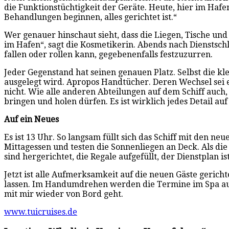
die Funktionstüchtigkeit der Geräte. Heute, hier im Hafe
Behandlungen beginnen, alles gerichtet ist.“
Wer genauer hinschaut sieht, dass die Liegen, Tische und 
im Hafen“, sagt die Kosmetikerin. Abends nach Dienstsc
fallen oder rollen kann, gegebenenfalls festzuzurren.
Jeder Gegenstand hat seinen genauen Platz. Selbst die 
ausgelegt wird. Apropos Handtücher. Deren Wechsel sei ei
nicht. Wie alle anderen Abteilungen auf dem Schiff auch
bringen und holen dürfen. Es ist wirklich jedes Detail auf
Auf ein Neues
Es ist 13 Uhr. So langsam füllt sich das Schiff mit den 
Mittagessen und testen die Sonnenliegen an Deck. Als die 
sind hergerichtet, die Regale aufgefüllt, der Dienstplan i
Jetzt ist alle Aufmerksamkeit auf die neuen Gäste geric
lassen. Im Handumdrehen werden die Termine im Spa ausg
mit mir wieder von Bord geht.
www.tuicruises.de