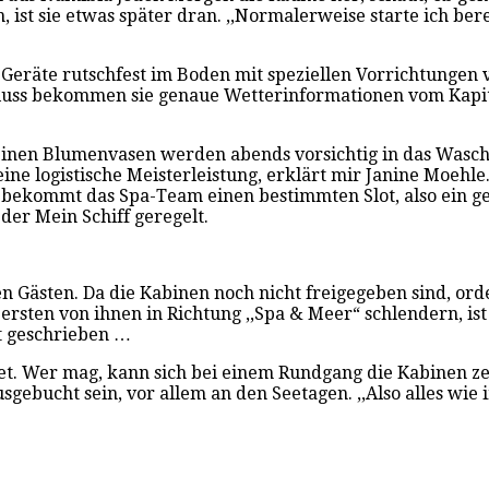
n, ist sie etwas später dran. ,,Normalerweise starte ich b
Geräte rutschfest im Boden mit speziellen Vorrichtungen ve
hluss bekommen sie genaue Wetterinformationen vom Kapit
kleinen Blumenvasen werden abends vorsichtig in das Wasc
ne logistische Meisterleistung, erklärt mir Janine Moehle
, bekommt das Spa-Team einen bestimmten Slot, also ein g
 der Mein Schiff geregelt.
neuen Gästen. Da die Kabinen noch nicht freigegeben sind, 
ersten von ihnen in Richtung ,,Spa & Meer“ schlendern, ist
st geschrieben …
htet. Wer mag, kann sich bei einem Rundgang die Kabinen 
ebucht sein, vor allem an den Seetagen. ,,Also alles wie