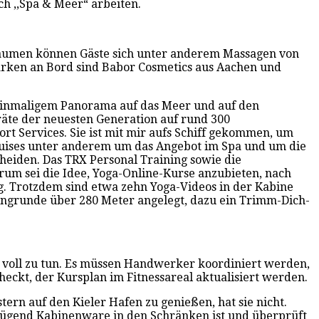
ch ,,Spa & Meer“ arbeiten.
-Räumen können Gäste sich unter anderem Massagen von
arken an Bord sind Babor Cosmetics aus Aachen und
t einmaligem Panorama auf das Meer und auf den
äte der neuesten Generation auf rund 300
rt Services. Sie ist mit mir aufs Schiff gekommen, um
ruises unter anderem um das Angebot im Spa und um die
heiden. Das TRX Personal Training sowie die
um sei die Idee, Yoga-Online-Kurse anzubieten, nach
g. Trotzdem sind etwa zehn Yoga-Videos in der Kabine
gingrunde über 280 Meter angelegt, dazu ein Trimm-Dich-
 voll zu tun. Es müssen Handwerker koordiniert werden,
heckt, der Kursplan im Fitnessareal aktualisiert werden.
ern auf den Kieler Hafen zu genießen, hat sie nicht.
nügend Kabinenware in den Schränken ist und überprüft