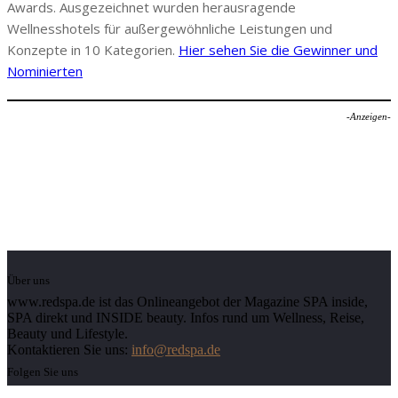
Awards. Ausgezeichnet wurden herausragende
Wellnesshotels für außergewöhnliche Leistungen und
Konzepte in 10 Kategorien.
Hier sehen Sie die Gewinner und
Nominierten
-Anzeigen-
Über uns
www.redspa.de ist das Onlineangebot der Magazine SPA inside,
SPA direkt und INSIDE beauty. Infos rund um Wellness, Reise,
Beauty und Lifestyle.
Kontaktieren Sie uns:
info@redspa.de
Folgen Sie uns