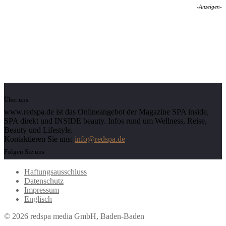
-Anzeigen-
Über uns
www.redspa.de ist das Onlineangebot der Magazine SPA inside,
SPA direkt und INSIDE beauty. Infos rund um Wellness, Reise,
Beauty und Lifestyle.
Kontaktieren Sie uns:
info@redspa.de
Folgen Sie uns
Haftungsausschluss
Datenschutz
Impressum
Englisch
© 2026 redspa media GmbH, Baden-Baden