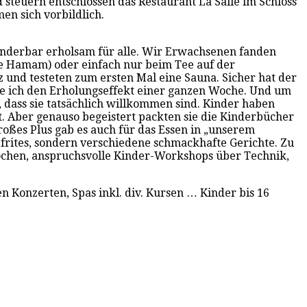
 steuern entschlossen das Restaurant La Salle im Schloss
n sich vorbildlich.
underbar erholsam für alle. Wir Erwachsenen fanden
e Hamam) oder einfach nur beim Tee auf der
 und testeten zum ersten Mal eine Sauna. Sicher hat der
atte ich den Erholungseffekt einer ganzen Woche. Und um
, dass sie tatsächlich willkommen sind. Kinder haben
. Aber genauso begeistert packten sie die Kinderbücher
großes Plus gab es auch für das Essen in „unserem
 frites, sondern verschiedene schmackhafte Gerichte. Zu
Wochen, anspruchsvolle Kinder-Workshops über Technik,
en Konzerten, Spas inkl. div. Kursen … Kinder bis 16