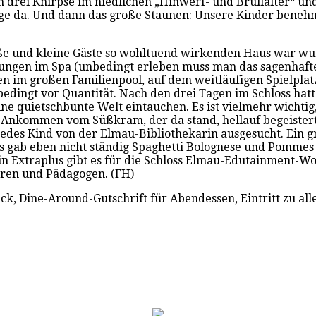
n drei Knirpse im niedlichen „Hinwerf- und Brüllalter“ und
ge da. Und dann das große Staunen: Unsere Kinder benehme
oße und kleine Gäste so wohltuend wirkenden Haus war w
ungen im Spa (unbedingt erleben muss man das sagenhaft
n im großen Familienpool, auf dem weitläufigen Spielplatz
unbedingt vor Quantität. Nach den drei Tagen im Schloss h
ne quietschbunte Welt eintauchen. Es ist vielmehr wichtig
m Ankommen vom Süßkram, der da stand, hellauf begeistert
r jedes Kind von der Elmau-Bibliothekarin ausgesucht. Ein 
 Es gab eben nicht ständig Spaghetti Bolognese und Pommes
ein Extraplus gibt es für die Schloss Elmau-Edutainment-
toren und Pädagogen. (FH)
ck, Dine-Around-Gutschrift für Abendessen, Eintritt zu all