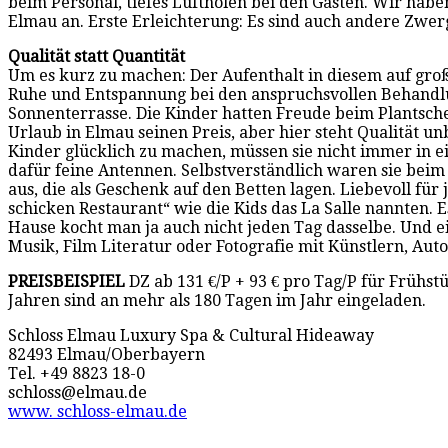
beim Personal, tiefes Luftholen bei den Gästen. Wir habe
Elmau an. Erste Erleichterung: Es sind auch andere Zwer
Qualität statt Quantität
Um es kurz zu machen: Der Aufenthalt in diesem auf gr
Ruhe und Entspannung bei den anspruchsvollen Behandl
Sonnenterrasse. Die Kinder hatten Freude beim Plantsche
Urlaub in Elmau seinen Preis, aber hier steht Qualität 
Kinder glücklich zu machen, müssen sie nicht immer in ei
dafür feine Antennen. Selbstverständlich waren sie bei
aus, die als Geschenk auf den Betten lagen. Liebevoll fü
schicken Restaurant“ wie die Kids das La Salle nannten.
Hause kocht man ja auch nicht jeden Tag dasselbe. Und 
Musik, Film Literatur oder Fotografie mit Künstlern, Au
PREISBEISPIEL
DZ ab 131 €/P + 93 € pro Tag/P für Frühstü
Jahren sind an mehr als 180 Tagen im Jahr eingeladen.
Schloss Elmau Luxury Spa & Cultural Hideaway
82493 Elmau/Oberbayern
Tel. +49 8823 18-0
schloss@elmau.de
www. schloss-elmau.de