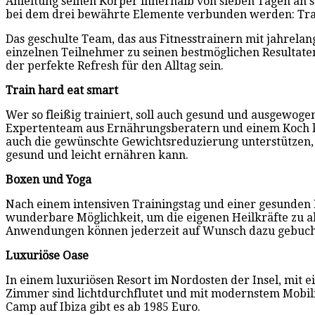
Anleitung seinen Körper innerhalb von sieben Tagen an 
bei dem drei bewährte Elemente verbunden werden: Tra
Das geschulte Team, das aus Fitnesstrainern mit jahrela
einzelnen Teilnehmer zu seinen bestmöglichen Resultaten
der perfekte Refresh für den Alltag sein.
Train hard eat smart
Wer so fleißig trainiert, soll auch gesund und ausgewoge
Expertenteam aus Ernährungsberatern und einem Koch kü
auch die gewünschte Gewichtsreduzierung unterstützen,
gesund und leicht ernähren kann.
Boxen und Yoga
Nach einem intensiven Trainingstag und einer gesunden 
wunderbare Möglichkeit, um die eigenen Heilkräfte zu a
Anwendungen können jederzeit auf Wunsch dazu gebuch
Luxuriöse Oase
In einem luxuriösen Resort im Nordosten der Insel, mit 
Zimmer sind lichtdurchflutet und mit modernstem Mobilia
Camp auf Ibiza gibt es ab 1985 Euro.