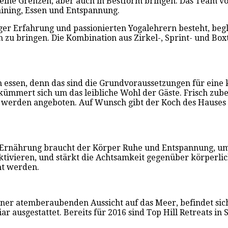
seine Grenzen, aber auch in Bestform bringen. Das Team v
ining, Essen und Entspannung.
nger Erfahrung und passionierten Yogalehrern besteht, beg
 zu bringen. Die Kombination aus Zirkel-, Sprint- und Box
n essen, denn das sind die Grundvoraussetzungen für eine 
mmert sich um das leibliche Wohl der Gäste. Frisch zube
 werden angeboten. Auf Wunsch gibt der Koch des Hauses 
Ernährung braucht der Körper Ruhe und Entspannung, um s
ktivieren, und stärkt die Achtsamkeit gegenüber körperl
t werden.
einer atemberaubenden Aussicht auf das Meer, befindet sic
r ausgestattet. Bereits für 2016 sind Top Hill Retreats i