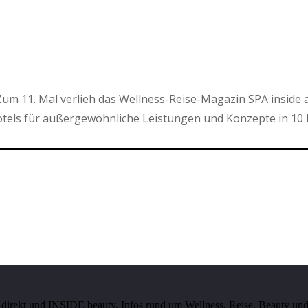
um 11. Mal verlieh das Wellness-Reise-Magazin SPA inside 
els für außergewöhnliche Leistungen und Konzepte in 10 
irekt und INSIDE beauty. Infos rund um Wellness, Reise, Beauty und 