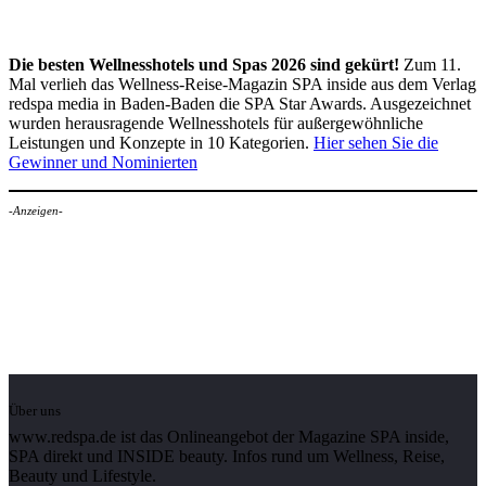
Die besten Wellnesshotels und Spas 2026 sind gekürt!
Zum 11.
Mal verlieh das Wellness-Reise-Magazin SPA inside aus dem Verlag
redspa media in Baden-Baden die SPA Star Awards. Ausgezeichnet
wurden herausragende Wellnesshotels für außergewöhnliche
Leistungen und Konzepte in 10 Kategorien.
Hier sehen Sie die
Gewinner und Nominierten
-Anzeigen-
Über uns
www.redspa.de ist das Onlineangebot der Magazine SPA inside,
SPA direkt und INSIDE beauty. Infos rund um Wellness, Reise,
Beauty und Lifestyle.