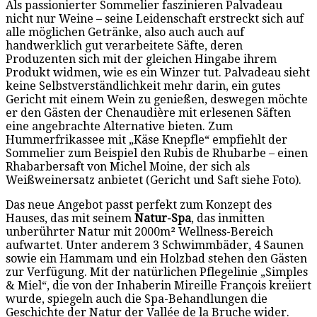
Als passionierter Sommelier faszinieren Palvadeau
nicht nur Weine – seine Leidenschaft erstreckt sich auf
alle möglichen Getränke, also auch auch auf
handwerklich gut verarbeitete Säfte, deren
Produzenten sich mit der gleichen Hingabe ihrem
Produkt widmen, wie es ein Winzer tut. Palvadeau sieht
keine Selbstverständlichkeit mehr darin, ein gutes
Gericht mit einem Wein zu genießen, deswegen möchte
er den Gästen der Chenaudière mit erlesenen Säften
eine angebrachte Alternative bieten. Zum
Hummerfrikassee mit „Käse Knepfle“ empfiehlt der
Sommelier zum Beispiel den Rubis de Rhubarbe – einen
Rhabarbersaft von Michel Moine, der sich als
Weißweinersatz anbietet (Gericht und Saft siehe Foto).
Das neue Angebot passt perfekt zum Konzept des
Hauses, das mit seinem
Natur-Spa
, das inmitten
unberührter Natur mit 2000m² Wellness-Bereich
aufwartet. Unter anderem 3 Schwimmbäder, 4 Saunen
sowie ein Hammam und ein Holzbad stehen den Gästen
zur Verfügung. Mit der natürlichen Pflegelinie „Simples
& Miel“, die von der Inhaberin Mireille François kreiiert
wurde, spiegeln auch die Spa-Behandlungen die
Geschichte der Natur der Vallée de la Bruche wider.