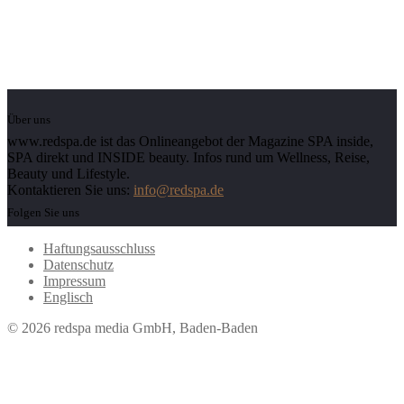
Über uns
www.redspa.de ist das Onlineangebot der Magazine SPA inside,
SPA direkt und INSIDE beauty. Infos rund um Wellness, Reise,
Beauty und Lifestyle.
Kontaktieren Sie uns:
info@redspa.de
Folgen Sie uns
Haftungsausschluss
Datenschutz
Impressum
Englisch
© 2026 redspa media GmbH, Baden-Baden