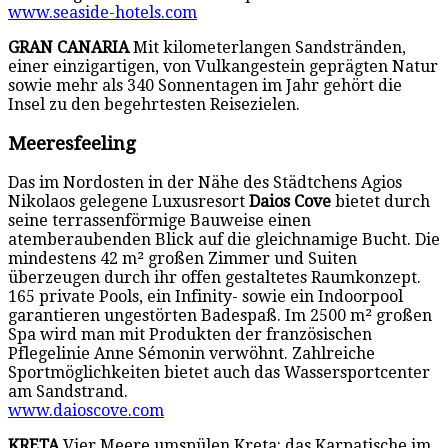
www.seaside-hotels.com
GRAN CANARIA
Mit kilometerlangen Sandstränden,
einer einzigartigen, von Vulkangestein geprägten Natur
sowie mehr als 340 Sonnentagen im Jahr gehört die
Insel zu den begehrtesten Reisezielen.
Meeresfeeling
Das im Nordosten in der Nähe des Städtchens Agios
Nikolaos gelegene Luxusresort
Daios Cove
bietet durch
seine terrassenförmige Bauweise einen
atemberaubenden Blick auf die gleichnamige Bucht. Die
mindestens 42 m² großen Zimmer und Suiten
überzeugen durch ihr offen gestaltetes Raumkonzept.
165 private Pools, ein Infinity- sowie ein Indoorpool
garantieren ungestörten Badespaß. Im 2500 m² großen
Spa wird man mit Produkten der französischen
Pflegelinie Anne Sémonin verwöhnt. Zahlreiche
Sportmöglichkeiten bietet auch das Wassersportcenter
am Sandstrand.
www.daioscove.com
KRETA
Vier Meere umspülen Kreta: das Karpatische im