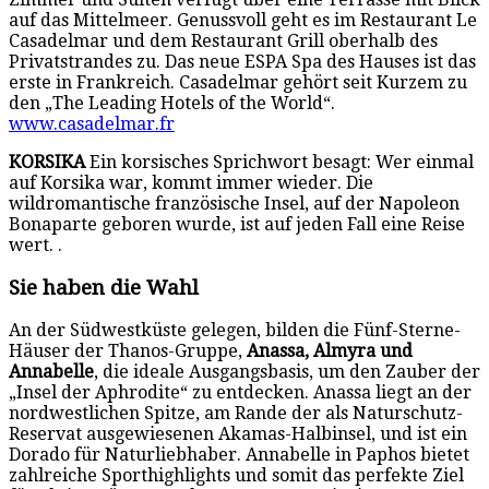
auf das Mittelmeer. Genussvoll geht es im Restaurant Le
Casadelmar und dem Restaurant Grill oberhalb des
Privatstrandes zu. Das neue ESPA Spa des Hauses ist das
erste in Frankreich. Casadelmar gehört seit Kurzem zu
den „The Leading Hotels of the World“.
www.casadelmar.fr
KORSIKA
Ein korsisches Sprichwort besagt: Wer einmal
auf Korsika war, kommt immer wieder. Die
wildromantische französische Insel, auf der Napoleon
Bonaparte geboren wurde, ist auf jeden Fall eine Reise
wert. .
Sie haben die Wahl
An der Südwestküste gelegen, bilden die Fünf-Sterne-
Häuser der Thanos-Gruppe,
Anassa, Almyra und
Annabelle
, die ideale Ausgangsbasis, um den Zauber der
„Insel der Aphrodite“ zu entdecken. Anassa liegt an der
nordwestlichen Spitze, am Rande der als Naturschutz-
Reservat ausgewiesenen Akamas-Halbinsel, und ist ein
Dorado für Naturliebhaber. Annabelle in Paphos bietet
zahlreiche Sporthighlights und somit das perfekte Ziel