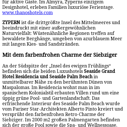
für aktive Gäste. Im Almyra, Zyperns einzigem
Designhotel, erleben Familien luxuriöse Ferientage.
www.thanoshotels.com
ZYPERN
ist die drittgrößte Insel des Mittelmeeres und
beeindruckt mit einer außergewöhnlichen
Naturvielfalt: Wüstenähnliche Regionen treffen auf
bewaldete Berghänge, umgeben von azurblauem Meer
mit langen Kies- und Sandstränden.
Mit dem farbenfrohen Charme der Siebziger
An der Südspitze der „Insel des ewigen Frühlings“
befinden sich die beiden Luxushotels
Seaside Grand
Hotel Residencia und Seaside Palm Beach
in
unmittelbarer Nähe zu den berühmten Dünen von
Maspalomas. Im Residencia wohnt man in im
spanischem Kolonialstil erbauten Villen rund um eine
üppig grüne Pool- und Gartenlandschaft. Das
erfrischende Interieur des Seaside Palm Beach wurde
vom Pariser Star-Architekten Alberto Pinto kreiert und
versprüht den farbenfrohen Retro-Charme der
Siebziger. Im 2000 m2 großen Palmengarten befinden
sich der große Pool sowie die Spa- und Wellnessoase.