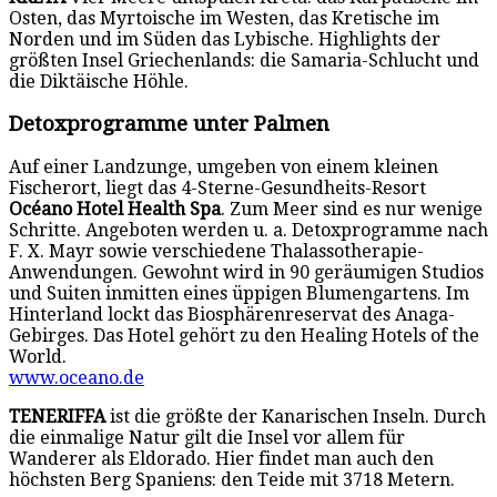
Osten, das Myrtoische im Westen, das Kretische im
Norden und im Süden das Lybische. Highlights der
größten Insel Griechenlands: die Samaria-Schlucht und
die Diktäische Höhle.
Detoxprogramme unter Palmen
Auf einer Landzunge, umgeben von einem kleinen
Fischerort, liegt das 4-Sterne-Gesundheits-Resort
Océano Hotel Health Spa
. Zum Meer sind es nur wenige
Schritte. Angeboten werden u. a. Detoxprogramme nach
F. X. Mayr sowie verschiedene Thalassotherapie-
Anwendungen. Gewohnt wird in 90 geräumigen Studios
und Suiten inmitten eines üppigen Blumengartens. Im
Hinterland lockt das Biosphärenreservat des Anaga-
Gebirges. Das Hotel gehört zu den Healing Hotels of the
World.
www.oceano.de
TENERIFFA
ist die größte der Kanarischen Inseln. Durch
die einmalige Natur gilt die Insel vor allem für
Wanderer als Eldorado. Hier findet man auch den
höchsten Berg Spaniens: den Teide mit 3718 Metern.