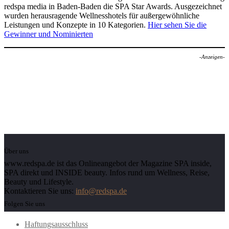
redspa media in Baden-Baden die SPA Star Awards. Ausgezeichnet
wurden herausragende Wellnesshotels für außergewöhnliche
Leistungen und Konzepte in 10 Kategorien.
Hier sehen Sie die
Gewinner und Nominierten
-Anzeigen-
Über uns
www.redspa.de ist das Onlineangebot der Magazine SPA inside,
SPA direkt und INSIDE beauty. Infos rund um Wellness, Reise,
Beauty und Lifestyle.
Kontaktieren Sie uns:
info@redspa.de
Folgen Sie uns
Haftungsausschluss