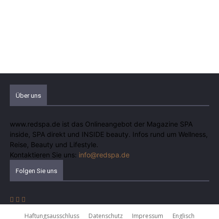
Über uns
www.redspa.de ist das Onlineangebot der Magazine SPA
inside, SPA direkt und INSIDE beauty. Infos rund um Wellness,
Reise, Beauty und Lifestyle.
Kontaktieren Sie uns:
info@redspa.de
Folgen Sie uns
Haftungsausschluss
Datenschutz
Impressum
Englisch