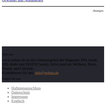
Gewinner und Nominierten
-Anzeigen-
Über uns
www.redspa.de ist das Onlineangebot der Magazine SPA inside,
SPA direkt und INSIDE beauty. Infos rund um Wellness, Reise,
Beauty und Lifestyle.
Kontaktieren Sie uns:
info@redspa.de
Folgen Sie uns
Haftungsausschluss
Datenschutz
Impressum
Englisch