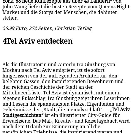
York. 88 neue Kultrezepte aus über 40 Ländern“
von
John Wang liefert die besten Rezepte vom Queens Night
Market und die Storys der Menschen, die dahinter
stehen.
26,99 Euro, 272 Seiten, Christian Verlag
4
Tel Aviv entdecken
Als die Illustratorin und Autorin Ira Ginzburg von
Moskau nach Tel Aviv emigriert, ist sie sofort
hingerissen von der aufregenden Architektur, den
belebten Gassen, den inspirierenden Bewohnern und
der reichen Geschichte der Stadt an der
Mittelmeerküste. Tel Aviv ist dynamisch, mit einem
eigenen Pulsschlag. Ira Ginzburg zeigt ihren Leserinnen
und Lesern die spannendsten Plätze, Eigenheiten und
Geheimnisse der „Stadt, die niemals schläft“ …
„Tel Aviv
Stadtgeschichten“
ist ein illustrierter City-Guide für
Erwachsene. Das Mal-, Kreativ- und Reisetagebuch wird
nach dem Urlaub zur Erinnerung an all die
persönlichen Erlebnisse, die inspirierend waren und