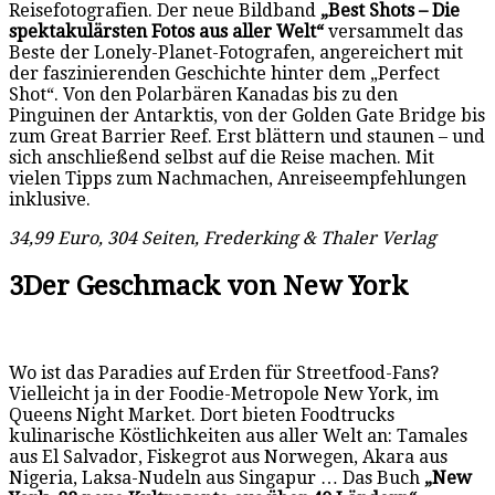
Reisefotografien. Der neue Bildband
„Best Shots – Die
spektakulärsten Fotos aus aller Welt“
versammelt das
Beste der Lonely-Planet-Fotografen, angereichert mit
der faszinierenden Geschichte hinter dem „Perfect
Shot“. Von den Polarbären Kanadas bis zu den
Pinguinen der Antarktis, von der Golden Gate Bridge bis
zum Great Barrier Reef. Erst blättern und staunen – und
sich anschließend selbst auf die Reise machen. Mit
vielen Tipps zum Nachmachen, Anreiseempfehlungen
inklusive.
34,99 Euro, 304 Seiten, Frederking & Thaler Verlag
3
Der Geschmack von New York
Wo ist das Paradies auf Erden für Streetfood-Fans?
Vielleicht ja in der Foodie-Metropole New York, im
Queens Night Market. Dort bieten Foodtrucks
kulinarische Köstlichkeiten aus aller Welt an: Tamales
aus El Salvador, Fiskegrot aus Norwegen, Akara aus
Nigeria, Laksa-Nudeln aus Singapur … Das Buch
„New