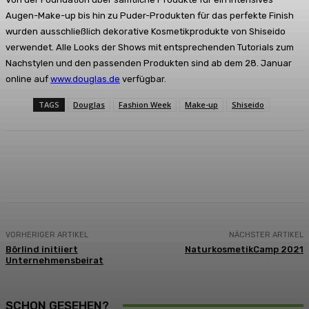
Augen-Make-up bis hin zu Puder-Produkten für das perfekte Finish
wurden ausschließlich dekorative Kosmetikprodukte von Shiseido
verwendet. Alle Looks der Shows mit entsprechenden Tutorials zum
Nachstylen und den passenden Produkten sind ab dem 28. Januar
online auf
www.douglas.de
verfügbar.
TAGS
Douglas
Fashion Week
Make-up
Shiseido
Facebook
X
Pinterest
WhatsApp
VORHERIGER ARTIKEL
NÄCHSTER ARTIKEL
Börlind initiiert
NaturkosmetikCamp 2021
Unternehmensbeirat
SCHON GESEHEN?