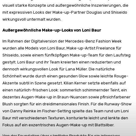
visuell starke Konzepte und außergewöhnliche Inszenierungen, die
mit expressiven Looks der Make-up-Partner Douglas und Shiseido
wirkungsvoll untermalt wurden.
Außergewöhnliche Make-up-Looks von Loni Baur
Im Rahmen der Digitalversion der Mercedes-Benz Fashion Week
wurden alle Models von Loni Baur, Make-up-Artist Freelance für
Shiseido, sowie einem fünfköpfigen Make-up-Team für den Laufsteg
gestylt. Loni Baur und ihr Team kreierten einen reduzierten und
dennoch wirkungsvollen Look für Lana Müller. Die natürliche
Schönheit wurde durch einen gesunden Glow sowie leichte Rouge-
Akzente subtil in Szene gesetzt. Kilian Kerner setzte ebenfalls auf
einen natürlich-frischen Look: sommerlich schimmernder Teint, ein
dezentes Augen-Make-up in Braun-Nuancen sowie pfirsichfarbener
Blush sorgten für ein dreidimensionales Finish. Für die Runway-Show
von Danny Reinke im Fischer-Setting spielte das Team rund um Loni
Baur mit verschiedenen Texturen, konturierte leicht und lenkte den
Fokus auf ein exzentrisches Augen-Make-up mit Blattsilber.
Von der Foundation über sämtliche Produkte für ein intensives