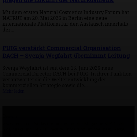
Mit dem ersten Natural Cosmetics Industry Forum hat
NATRUE am 20. Mai 2026 in Berlin eine neue
internationale Plattform für den Austausch innerhalb
der...
PUIG verstärkt Commercial Organisation
DACH – Svenja Wegfahrt übernimmt Leitung
Svenja Wegfahrt ist seit dem 15. Juni 2026 neue
Commercial Director DACH bei PUIG. In ihrer Funktion
verantwortet sie die Weiterentwicklung der
kommerziellen Strategie sowie die...
Mehr laden
Über uns
www.redspa.de ist das Onlineangebot der Magazine SPA inside,
SPA direkt und INSIDE beauty. Infos rund um Wellness, Reise,
Beauty und Lifestyle.