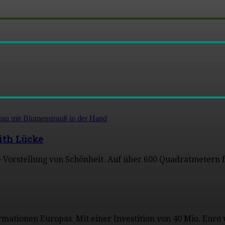
ith Lücke
re Vorstellung von Schönheit. Auf über 600 Quadratmetern
ormationen Europas. Mit einer Investition von 40 Mio. Eur