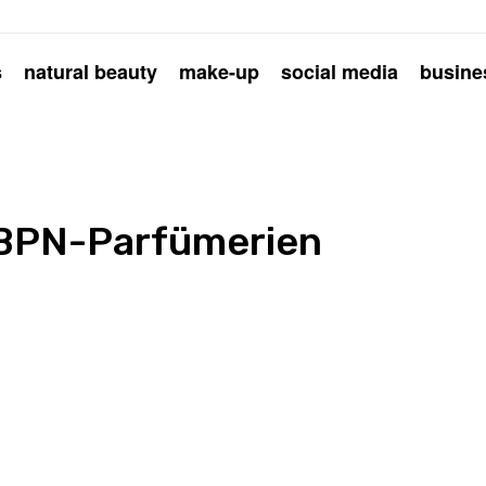
s
natural beauty
make-up
social media
busine
 YBPN-Parfümerien