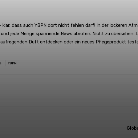
– klar, dass auch YBPN dort nicht fehlen darf! In der lockeren 
n und jede Menge spannende News abrufen. Nicht zu übersehen: D
 aufregenden Duft entdecken oder ein neues Pflegeprodukt testen 
a
YBPN
WhatsApp
Glob