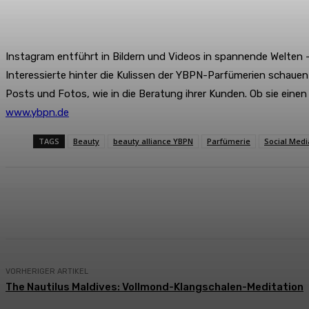
Instagram entführt in Bildern und Videos in spannende Welten 
Interessierte hinter die Kulissen der YBPN-Parfümerien schaue
Posts und Fotos, wie in die Beratung ihrer Kunden. Ob sie einen
www.ybpn.de
TAGS
Beauty
beauty alliance YBPN
Parfümerie
Social Medi
Teilen
Facebook
X
Pinterest
VORHERIGER ARTIKEL
The Nautilus Maldives: Vollmond-Klangschalen-Meditation