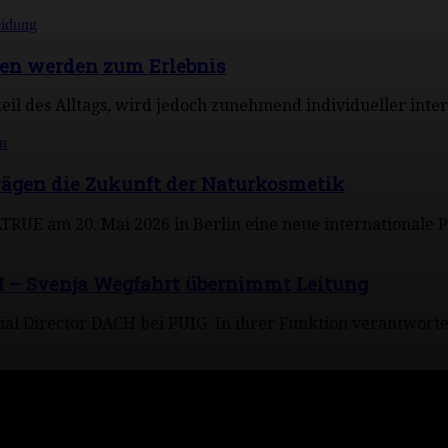
nen werden zum Erlebnis
il des Alltags, wird jedoch zunehmend individueller interpr
ägen die Zukunft der Naturkosmetik
RUE am 20. Mai 2026 in Berlin eine neue internationale Pl
 – Svenja Wegfahrt übernimmt Leitung
ial Director DACH bei PUIG. In ihrer Funktion verantwort
irekt und INSIDE beauty. Infos rund um Wellness, Reise, Beauty und 