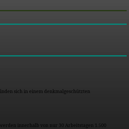
 finden sich in einem denkmalgeschützten
o werden innerhalb von nur 30 Arbeitstagen 1.500