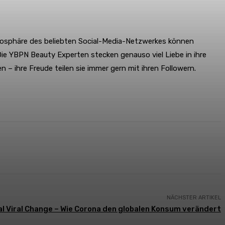
Atmosphäre des beliebten Social-Media-Netzwerkes können
ie YBPN Beauty Experten stecken genauso viel Liebe in ihre
– ihre Freude teilen sie immer gern mit ihren Followern.
NÄCHSTER ARTIKEL
al Viral Change – Wie Corona den globalen Konsum verändert