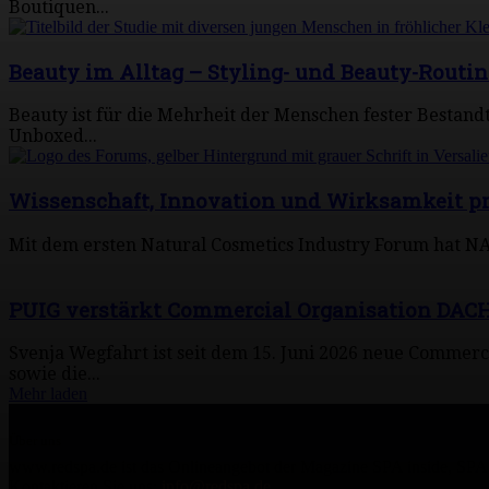
Boutiquen...
Beauty im Alltag – Styling- und Beauty-Routi
Beauty ist für die Mehrheit der Menschen fester Bestandte
Unboxed...
Wissenschaft, Innovation und Wirksamkeit pr
Mit dem ersten Natural Cosmetics Industry Forum hat NAT
PUIG verstärkt Commercial Organisation DACH
Svenja Wegfahrt ist seit dem 15. Juni 2026 neue Commerc
sowie die...
Mehr laden
Über uns
www.redspa.de ist das Onlineangebot der Magazine SPA inside, SPA d
Kontaktieren Sie uns:
info@redspa.de