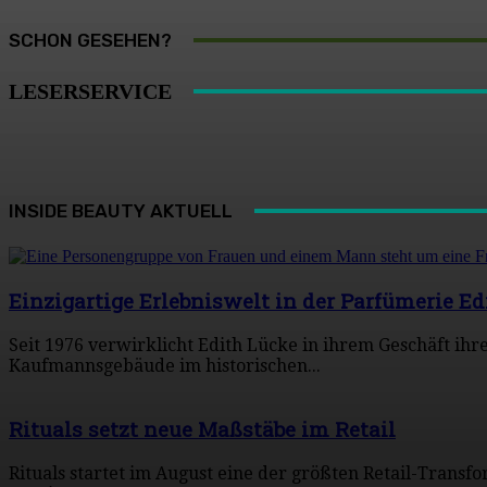
SCHON GESEHEN?
LESERSERVICE
INSIDE BEAUTY AKTUELL
Einzigartige Erlebniswelt in der Parfümerie Ed
Seit 1976 verwirklicht Edith Lücke in ihrem Geschäft ih
Kaufmannsgebäude im historischen...
Rituals setzt neue Maßstäbe im Retail
Rituals startet im August eine der größten Retail-Transf