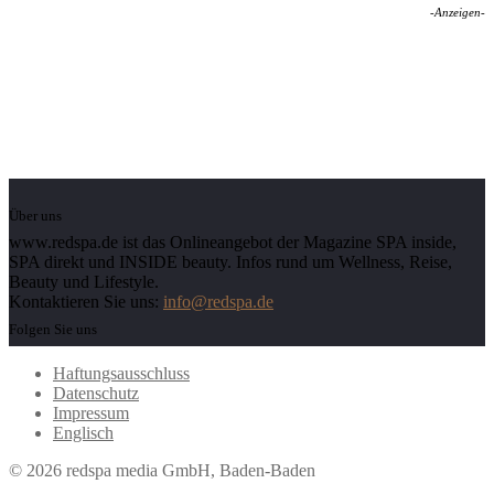
-Anzeigen-
Über uns
www.redspa.de ist das Onlineangebot der Magazine SPA inside,
SPA direkt und INSIDE beauty. Infos rund um Wellness, Reise,
Beauty und Lifestyle.
Kontaktieren Sie uns:
info@redspa.de
Folgen Sie uns
Haftungsausschluss
Datenschutz
Impressum
Englisch
© 2026 redspa media GmbH, Baden-Baden