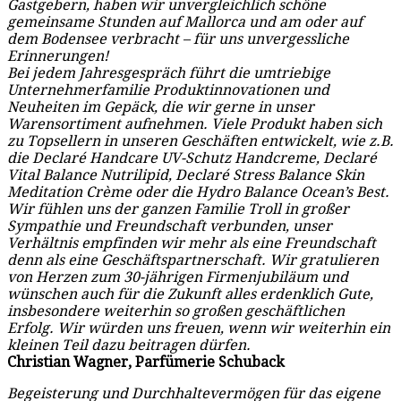
Gastgebern, haben wir unvergleichlich schöne
gemeinsame Stunden auf Mallorca und am oder auf
dem Bodensee verbracht – für uns unvergessliche
Erinnerungen!
Bei jedem Jahresgespräch führt die umtriebige
Unternehmerfamilie Produktinnovationen und
Neuheiten im Gepäck, die wir gerne in unser
Warensortiment aufnehmen. Viele Produkt haben sich
zu Topsellern in unseren Geschäften entwickelt, wie z.B.
die Declaré Handcare UV-Schutz Handcreme, Declaré
Vital Balance Nutrilipid, Declaré Stress Balance Skin
Meditation Crème oder die Hydro Balance Ocean’s Best.
Wir fühlen uns der ganzen Familie Troll in großer
Sympathie und Freundschaft verbunden, unser
Verhältnis empfinden wir mehr als eine Freundschaft
denn als eine Geschäftspartnerschaft. Wir gratulieren
von Herzen zum 30-jährigen Firmenjubiläum und
wünschen auch für die Zukunft alles erdenklich Gute,
insbesondere weiterhin so großen geschäftlichen
Erfolg. Wir würden uns freuen, wenn wir weiterhin ein
kleinen Teil dazu beitragen dürfen.
Christian Wagner, Parfümerie Schuback
Begeisterung und Durchhaltevermögen für das eigene