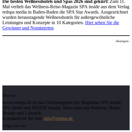
Die besten Wellnesshotels und Spas 2026 sind gekürt!
Zum 11.
Mal verlieh das Wellness-Reise-Magazin SPA inside aus dem Verlag
redspa media in Baden-Baden die SPA Star Awards. Ausgezeichnet
wurden herausragende Wellnesshotels für außergewöhnliche
Leistungen und Konzepte in 10 Kategorien.
Hier sehen Sie die
Gewinner und Nominierten
-Anzeigen-
Über uns
www.redspa.de ist das Onlineangebot der Magazine SPA inside,
SPA direkt und INSIDE beauty. Infos rund um Wellness, Reise,
Beauty und Lifestyle.
Kontaktieren Sie uns:
info@redspa.de
Folgen Sie uns